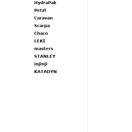
𝗛𝘆𝗱𝗿𝗮𝗣𝗮𝗸
𝗣𝗲𝘁𝘇𝗹
𝗖𝗮𝗿𝗮𝘃𝗮𝗻
𝗦𝗰𝗮𝗿𝗽𝗮
𝗖𝗵𝗮𝗰𝗼
𝗟𝗘𝗞𝗜
𝗺𝗮𝘀𝘁𝗲𝗿𝘀
𝗦𝗧𝗔𝗡𝗟𝗘𝗬
𝗶𝗻𝗷𝗶𝗻𝗷𝗶
𝗞𝗔𝗧𝗔𝗗𝗬𝗡