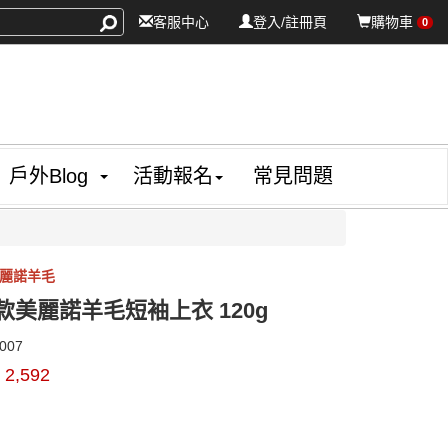
客服中心
登入/註冊頁
購物車
0
戶外Blog
活動報名
常見問題
美麗諾羊毛
男款美麗諾羊毛短袖上衣 120g
22200007
007
$
2,592
0000003688332
GOODS000000000000004088616
GOODS000000000