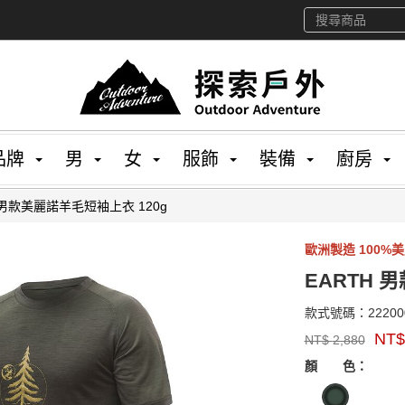
品牌
男
女
服飾
裝備
廚房
 男款美麗諾羊毛短袖上衣 120g
歐洲製造 100%
EARTH 
款式號碼：
22200
品
NT
NT$
2,880
牌：
GOODS00000000
sensor
顏 色：