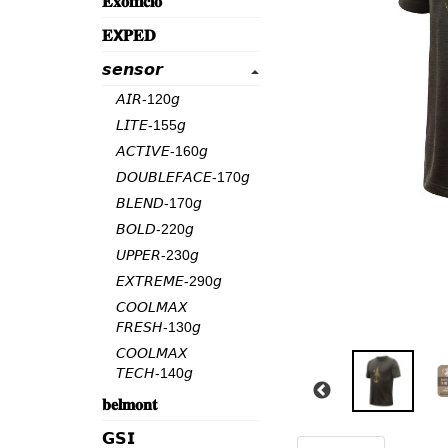
𝐄𝐱𝐨𝐟𝐟𝐢𝐜𝐢𝐨
𝐄𝗫𝐏𝐄𝐃
𝙨𝙚𝙣𝙨𝙤𝙧
𝘈𝘐𝘙-120𝘨
𝘓𝘐𝘛𝘌-155𝘨
𝘈𝘊𝘛𝘐𝘝𝘌-160𝘨
𝘋𝘖𝘜𝘉𝘓𝘌𝘍𝘈𝘊𝘌-170𝘨
𝘉𝘓𝘌𝘕𝘋-170𝘨
𝘉𝘖𝘓𝘋-220𝘨
𝘜𝘗𝘗𝘌𝘙-230𝘨
𝘌𝘟𝘛𝘙𝘌𝘔𝘌-290𝘨
𝘊𝘖𝘖𝘓𝘔𝘈𝘟
𝘍𝘙𝘌𝘚𝘏-130𝘨
𝘊𝘖𝘖𝘓𝘔𝘈𝘟
𝘛𝘌𝘊𝘏-140𝘨
𝐛𝐞𝐥𝐦𝐨𝐧𝐭
𝗚𝗦𝗜