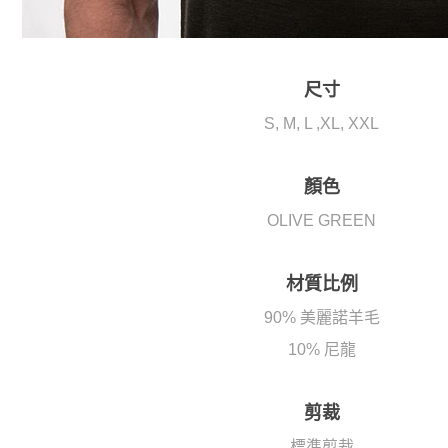
尺寸
S, M, L ,XL, XXL
顏色
OLIVE GREEN
材質比例
90% 美麗諾羊毛
10% 尼龍
剪裁
標準剪裁