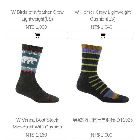
W Birds of a feather Crew
W Homer Crew Lightweight
Lightweight(LS)
Cushion(LS)
NT$ 1,000
NT$ 1,040
W Vanna Boot Stock
男款登山健行羊毛襪-DT1925
Midweight With Cushion
NT$ 1,160
NT$ 1,000