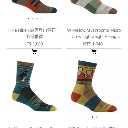
Hike Hike Hut男登山健行羊
W Mellow Mushrooms Micro
毛保暖襪
Crew Lightweight Hiking
Socks
NT$ 1,080
NT$ 1,040