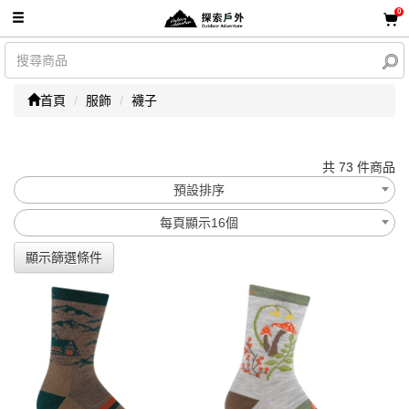
0
首頁
服飾
襪子
共 73 件商品
預設排序
每頁顯示16個
顯示篩選條件