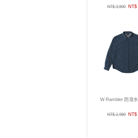
NT$ 
NT$ 3,800
W Rambler 防
NT$ 
NT$ 2,980