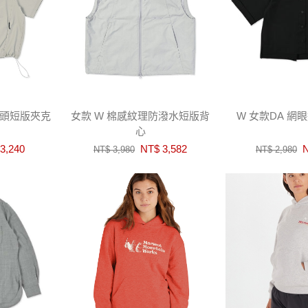
套頭短版夾克
女款 W 棉感紋理防潑水短版背
W 女款DA 網
心
3,240
NT$ 3,582
N
NT$ 3,980
NT$ 2,980