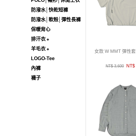
POLO│襯衫│休閒上衣
防潑水│快乾短褲
防潑水│軟殼│彈性長褲
保暖背心
排汗衣
羊毛衣
女款 W MMT 彈性
LOGO-Tee
NT$ 
NT$ 3,600
內褲
襪子