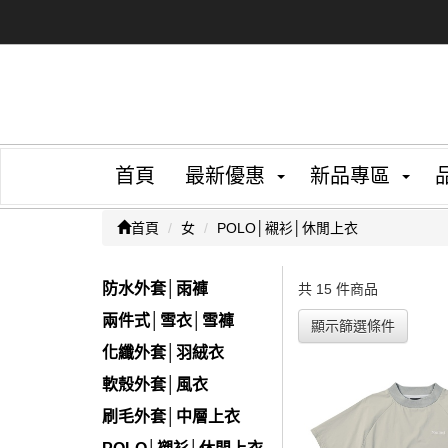
首頁
最新優惠
新品專區
首頁
女
POLO│襯衫│休閒上衣
防水外套│雨褲
共 15 件商品
兩件式│雪衣│雪褲
顯示篩選條件
化纖外套│羽絨衣
軟殼外套│風衣
刷毛外套│中層上衣