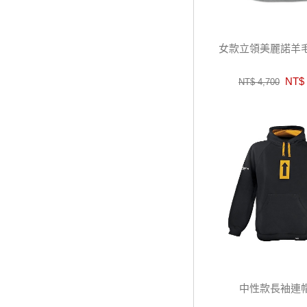
女款立領美麗諾羊
NT$ 
NT$ 4,700
中性款長袖連