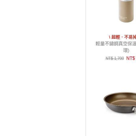
\ 超輕．不易掉
輕量不鏽鋼真空保溫瓶 
環)
NT$ 
NT$ 1,700