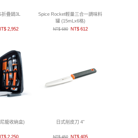
HS折疊鍋3L
Spice Rocket輕量三合一調味料
罐 (15mLx6格)
T$ 2,952
NT$ 612
NT$ 680
附尼龍收納盒)
日式削皮刀 4"
T$ 2,250
NT$ 405
NT$ 450