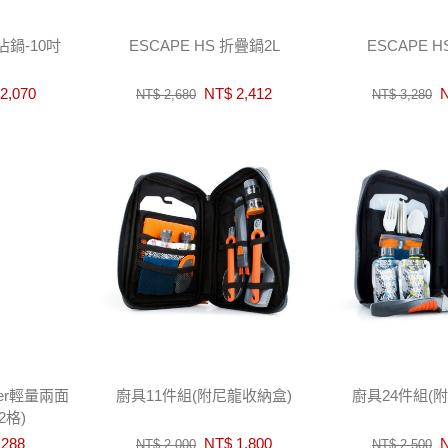
不沾鍋-10吋
ESCAPE HS 折疊鍋2L
ESCAPE 
2,070
NT$ 2,412
N
NT$ 2,680
NT$ 3,280
epper輕量兩面
廚具11件組(附尼龍收納盒)
廚具24件組(
2格)
288
NT$ 1,800
N
NT$ 2,000
NT$ 2,500