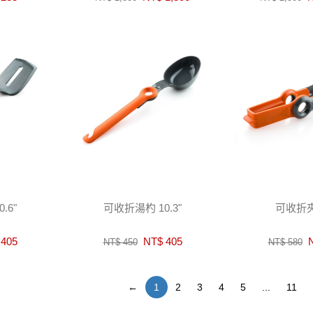
.6"
可收折湯杓 10.3"
可收折夾
405
NT$ 405
N
NT$ 450
NT$ 580
←
1
2
3
4
5
...
11