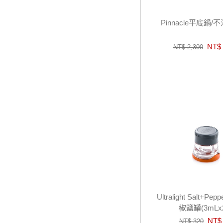
Pinnacle平底鍋/
NT$ 
NT$ 2,300
Ultralight Salt+P
椒鹽罐(3mLx
NT$ 
NT$ 320