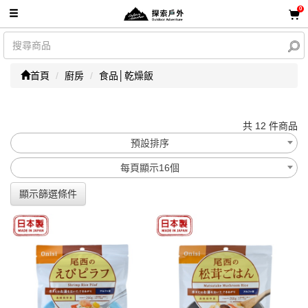
0
首頁
廚房
食品│乾燥飯
共 12 件商品
預設排序
每頁顯示16個
顯示篩選條件