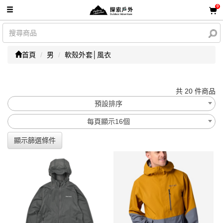
0
首頁
男
軟殼外套│風衣
共 20 件商品
預設排序
每頁顯示16個
顯示篩選條件