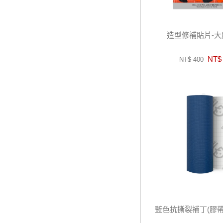
造型修補貼片-大
NT$ 
NT$ 400
藍色抗撕裂補丁(膠帶狀) 