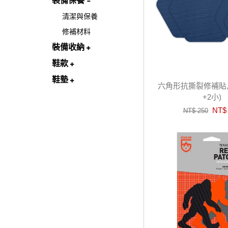
裝備保養
清潔與保養
修補材料
裝備收納
鞋款
鞋墊
六角形抗撕裂修補貼片
+2小)
NT$ 
NT$ 250