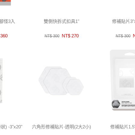
腳怪3入
雙側快拆式扣具1"
修補貼片3"x
360
NT$ 270
N
NT$ 300
NT$ 300
-3"x20"
六角形修補貼片-透明(2大2小)
修補貼片1.5"