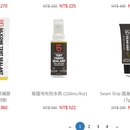
270
NT$ 225
N
NT$ 250
NT$ 480
修補膠
帳篷地布防水劑 (118mL/4oz)
Seam Grip 
-附刷
(7g
360
NT$ 522
N
NT$ 580
NT$ 200
←
1
2
3
4
→