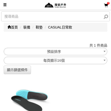
0
首頁
裝備
鞋墊
CASUAL日常款
共 1 件商品
預設排序
每頁顯示16個
顯示篩選條件