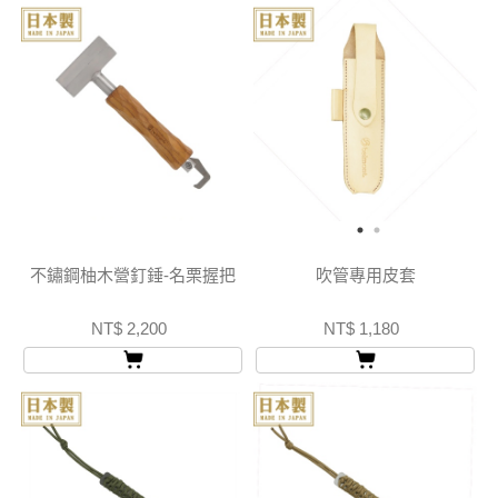
不鏽鋼柚木營釘錘-名栗握把
吹管專用皮套
NT$ 2,200
NT$ 1,180