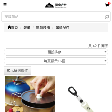
0
首頁
裝備
露營裝備
露營配件
共 42 件商品
預設排序
每頁顯示16個
顯示篩選條件