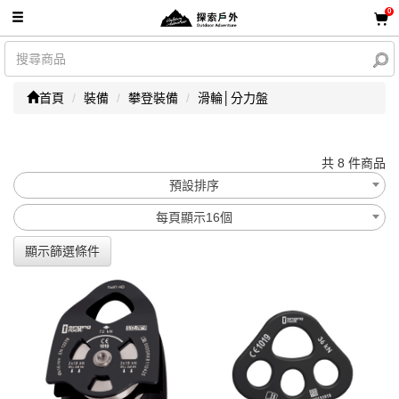
0
首頁
裝備
攀登裝備
滑輪│分力盤
共 8 件商品
預設排序
每頁顯示16個
顯示篩選條件