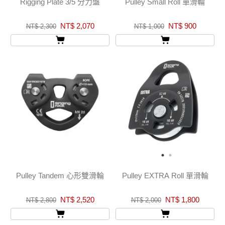
Rigging Plate 3/5 分力盤
Pulley Small Roll 單滑輪
NT$ 2,070
NT$ 900
NT$ 2,300
NT$ 1,000
Pulley Tandem 心形雙滑輪
Pulley EXTRA Roll 單滑輪
NT$ 2,520
NT$ 1,800
NT$ 2,800
NT$ 2,000