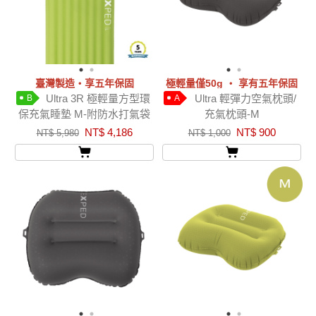
臺灣製造‧享五年保固
極輕量僅50g ‧ 享有五年保固
Ultra 3R 極輕量方型環
Ultra 輕彈力空氣枕頭/
B
A
保充氣睡墊 M-附防水打氣袋
充氣枕頭-M
NT$ 4,186
NT$ 900
NT$ 5,980
NT$ 1,000