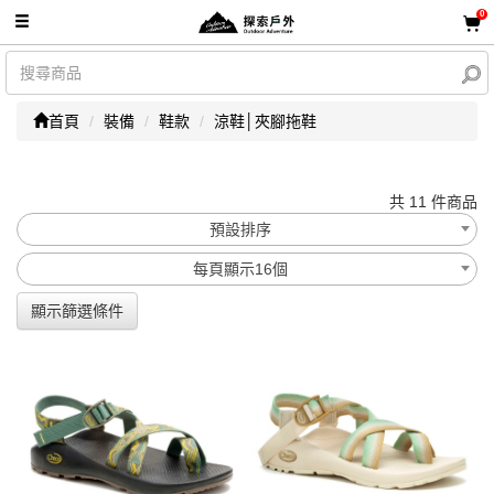
0
首頁
裝備
鞋款
涼鞋│夾腳拖鞋
共 11 件商品
預設排序
每頁顯示16個
顯示篩選條件