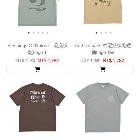
Blessings Of Nature｜吸濕快
Archive paks 棉混紡快乾短
乾Logo T
袖Logo Tee
NT$ 1,782
NT$ 1,782
NT$ 1,980
NT$ 1,980