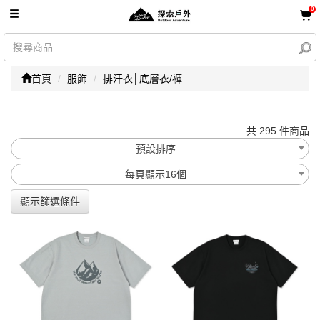
0
首頁
服飾
排汗衣│底層衣/褲
共 295 件商品
預設排序
每頁顯示16個
顯示篩選條件