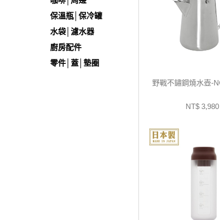
咖啡│周邊
保溫瓶│保冷罐
水袋│濾水器
廚房配件
零件│蓋│墊圈
野戰不鏽鋼燒水壺-NOC
NT$ 3,980