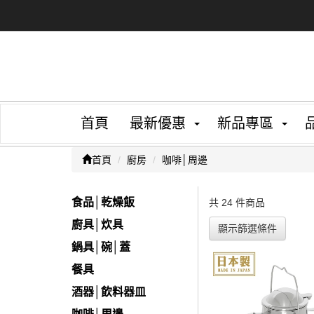
首頁
最新優惠
新品專區
首頁
廚房
咖啡│周邊
食品│乾燥飯
共 24 件商品
廚具│炊具
顯示篩選條件
鍋具│碗│蓋
餐具
酒器│飲料器皿