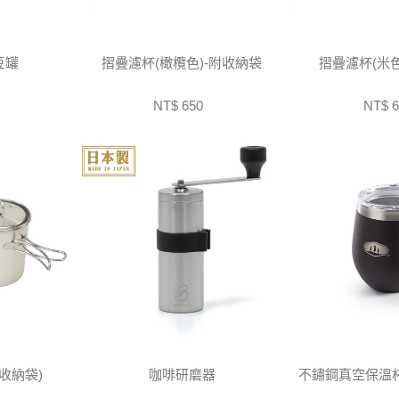
豆罐
摺疊濾杯(橄欖色)-附收納袋
摺疊濾杯(米色
NT$ 650
NT$ 6
收納袋)
咖啡研磨器
不鏽鋼真空保溫杯2