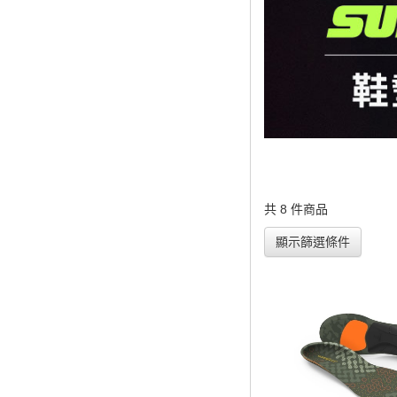
共 8 件商品
顯示篩選條件