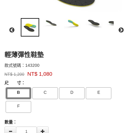
輕薄彈性鞋墊
143200
款式號碼：
143200
品
NT$
1,080
NT$
1,200
牌：
GOODS000000000000000003457
GOODS00000000000000000345
SUPERfeet
尺 寸：
B
C
D
E
F
數量：