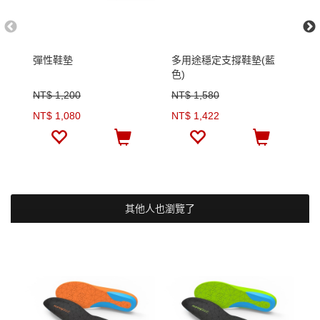
彈性鞋墊
多用途穩定支撐鞋墊(藍
多
色)
色
NT$ 1,200
NT$ 1,580
N
NT$ 1,080
NT$ 1,422
N
其他人也瀏覽了