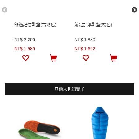
舒適記憶鞋墊(古銅色)
前足加厚鞋墊(橘色)
輕
NT$ 2,200
NT$ 1,880
N
NT$ 1,980
NT$ 1,692
N
其他人也瀏覽了