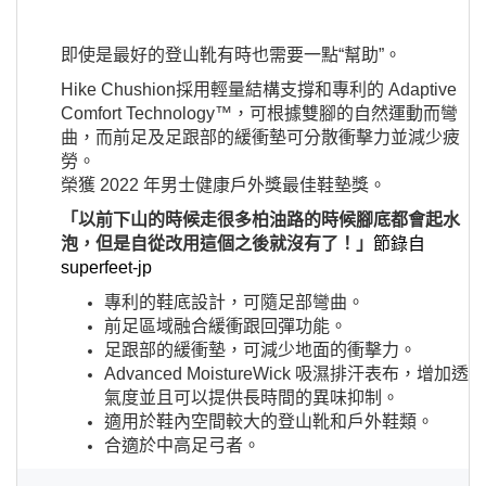
即使是最好的登山靴有時也需要一點“幫助”。
Hike Chushion採用輕量結構支撐和專利的 Adaptive
Comfort Technology™，可根據雙腳的自然運動而彎
曲，而前足及足跟部的緩衝墊可分散衝擊力並減少疲
勞。
榮獲 2022 年男士健康戶外獎最佳鞋墊獎。
「以前下山的時候走很多柏油路的時候腳底都會起水
泡，但是自從改用這個之後就沒有了！」
節錄自
superfeet-jp
專利的鞋底設計，可隨足部彎曲。
前足區域融合緩衝跟回彈功能。
足跟部的緩衝墊，可減少地面的衝擊力。
Advanced MoistureWick 吸濕排汗表布，增加透
氣度並且可以提供長時間的異味抑制​​。
適用於鞋內空間較大的登山靴和戶外鞋類。
合適於中高足弓者。