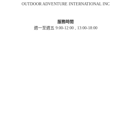
OUTDOOR ADVENTURE INTERNATIONAL INC
服務時間
週一至週五 9:00-12:00 , 13:00-18:00
電話
(02) 8076-5098
傳真
(02) 8076-5028
聯絡信箱
info@oai.com.tw
直營門市
106台北市大安區羅斯福路三段333巷10號
( 捷運公館站3號出口, 步行約4分鐘 )
營業時間
週一至週日 12:00-21:00