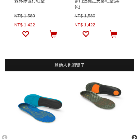
森林綠健行鞋墊
多用途穩定支撐鞋墊(黑
前
色)
NT$ 1,580
NT$ 1,580
N
NT$ 1,422
NT$ 1,422
N
其他人也瀏覽了