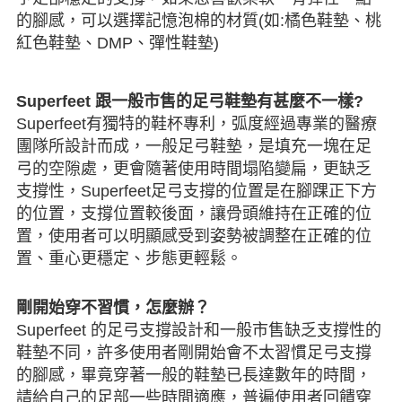
的腳感，可以選擇記憶泡棉的材質(如:橘色鞋墊、桃
紅色鞋墊、DMP、彈性鞋墊)
Superfeet
跟一般市售的足弓鞋墊有甚麼不一樣?
Superfeet有獨特的鞋杯專利，弧度經過專業的醫療
團隊所設計而成，一般足弓鞋墊，是填充一塊在足
弓的空隙處，更會隨著使用時間塌陷變扁，更缺乏
支撐性，Superfeet足弓支撐的位置是在腳踝正下方
的位置，支撐位置較後面，讓骨頭維持在正確的位
置，使用者可以明顯感受到姿勢被調整在正確的位
置、重心更穩定、步態更輕鬆。
剛開始穿不習慣，怎麼辦？
Superfeet 的足弓支撐設計和一般市售缺乏支撐性的
鞋墊不同，許多使用者剛開始會不太習慣足弓支撐
的腳感，畢竟穿著一般的鞋墊已長達數年的時間，
請給自己的足部一些時間適應，普遍使用者回饋穿