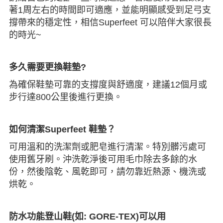
著1周左右的時間即可適應，並能明顯感受到足弓支
撐帶來的穩定性，相信Superfeet 可以陪伴大家很長
的時光~
多久需要更換鞋墊?
為確保鞋墊可靠的支撐度與舒適度，建議12個月或
步行達800公里後進行更換。
如何清潔
Superfeet
鞋墊？
可用溫和的洗潔劑或肥皂進行清潔。特別髒污處可
使用舊牙刷。沖洗乾淨後可用毛巾除去多餘的水
份，然後陰乾、風乾即可，請勿靠近熱源、機洗或
烘乾。
防水功能登山鞋(如: GORE-TEX)可以用