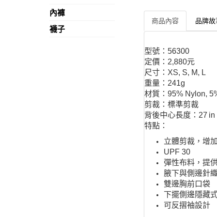
內褲
商品內容
品牌故
襪子
型號：56300
定價：2,880元
尺寸：XS, S, M, L
重量：241g
材質：95% Nylon, 5% E
剪裁：標準剪裁
背後中心長度：27 in
特點：
立體剪裁，增
UPF 30
彈性布料，提
腋下與側邊針
雙邊胸前口袋
下擺側邊隱藏
可反摺袖設計