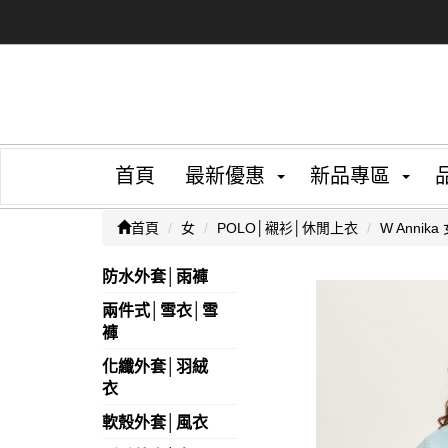
首頁
最新優惠
新品專區
首頁
女
POLO│襯衫│休閒上衣
W Anni
防水外套│雨褲
兩件式│雪衣│雪
褲
化纖外套│羽絨
衣
軟殼外套│風衣