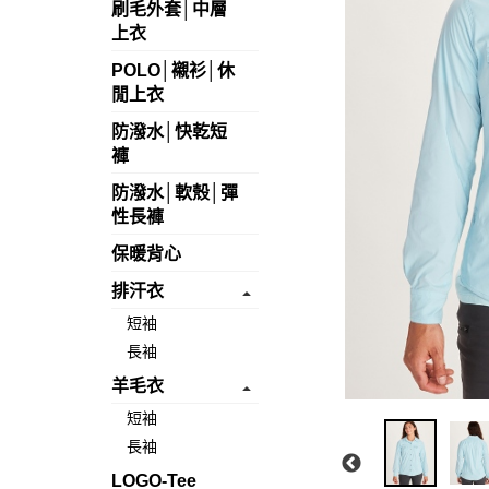
刷毛外套│中層
上衣
POLO│襯衫│休
閒上衣
防潑水│快乾短
褲
防潑水│軟殼│彈
性長褲
保暖背心
排汗衣
短袖
長袖
羊毛衣
短袖
長袖
LOGO-Tee