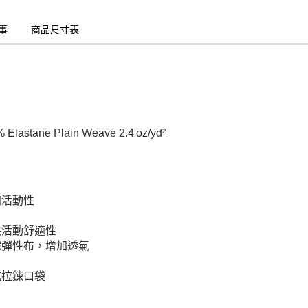
事
商品尺寸表
lastane Plain Weave 2.4 oz/yd²
加活動性
供活動舒適性
織彈性布，增加透氣
式拉鍊口袋