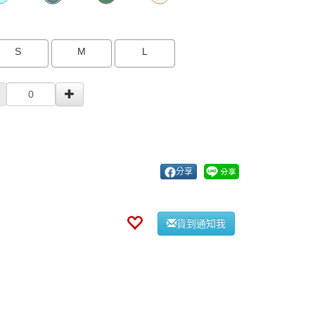
S
M
L
分享
貨到通知我