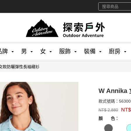
品牌
男
女
服飾
裝備
廚房
ka 女款防曬彈性長袖襯衫
W Anni
款式號碼：
56300
品
NT
NT$
2,880
牌：
GOODS00000000
Marmot
顏 色：
US