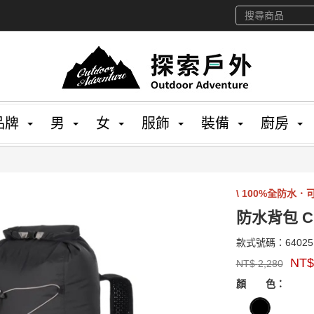
品牌
男
女
服飾
裝備
廚房
\ 100%全防水．可
防水背包 Clo
款式號碼：
64025
品
NT
NT$
2,280
牌：
GOODS00000000
EXPED
顏 色：