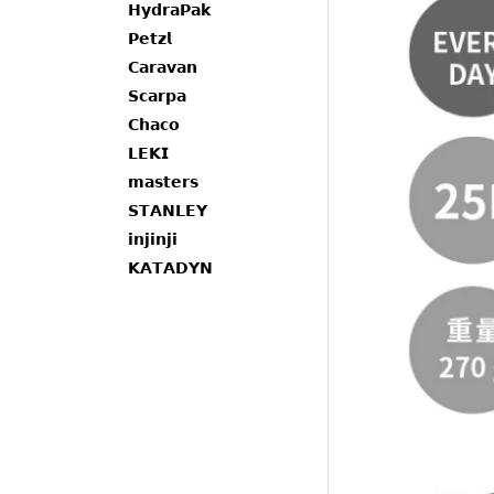
𝗛𝘆𝗱𝗿𝗮𝗣𝗮𝗸
𝗣𝗲𝘁𝘇𝗹
𝗖𝗮𝗿𝗮𝘃𝗮𝗻
𝗦𝗰𝗮𝗿𝗽𝗮
𝗖𝗵𝗮𝗰𝗼
𝗟𝗘𝗞𝗜
𝗺𝗮𝘀𝘁𝗲𝗿𝘀
𝗦𝗧𝗔𝗡𝗟𝗘𝗬
𝗶𝗻𝗷𝗶𝗻𝗷𝗶
𝗞𝗔𝗧𝗔𝗗𝗬𝗡