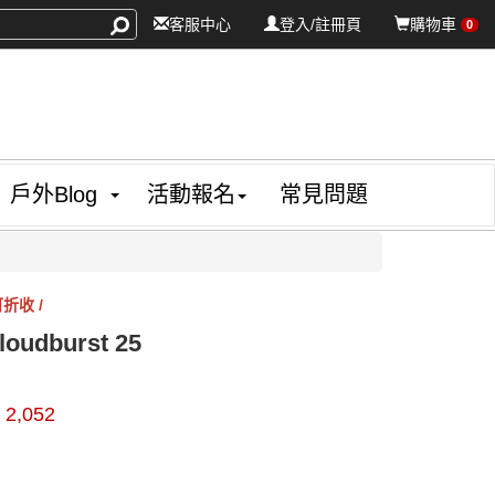
客服中心
登入/註冊頁
購物車
0
戶外Blog
活動報名
常見問題
折收 /
udburst 25
64025
$
2,052
0000006166776