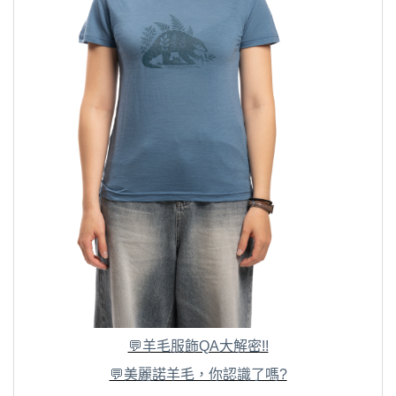
💬羊毛服飾QA大解密!!
💬美麗諾羊毛，你認識了嗎?