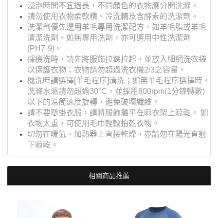
浸泡時間不宜過長，不同顏色的衣物應分開洗滌。
請勿使用衣物柔軟精、冷洗精及含酵素的洗潔劑。
洗潔劑優先選用羊毛專用洗潔配方，如羊毛脂或羊毛
清潔洗劑。如無專用洗劑，亦可選用中性洗潔劑
(PH7-9)。
採機洗時，請先將服飾拉鍊拉起，並放入細網洗衣袋
以保護衣物；衣物請勿超過洗衣機2/3之容量。
機洗時請選擇[羊毛程序]清洗；如無羊毛程序選擇時，
洗滌水溫請勿超過30°C，並採用800rpm(1分鐘轉數)
以下的滾筒速度旋轉，避免破壞纖維。
請不要懸掛衣服，請將服飾攤平在晾衣架上晾乾。 如
衣物太重，可使用毛巾輕輕拍乾衣物。
切勿在暖氣、加熱器上直接乾燥，亦請勿在陽光直射
下晾乾。
相關商品推薦