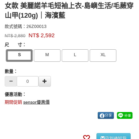
女款 美麗諾羊毛短袖上衣-島嶼生活/毛蕨穿
山甲(120g)｜海濱藍
26Z00013
款式號碼：
26Z00013
品
NT$
2,592
NT$
2,880
牌：
GOODS000000000000006233578
GOODS00000000000000623357
sensor
尺 寸：
S
M
L
XL
數量：
優惠活動：
期間促銷
sensor優惠價
分享
貨到通知我