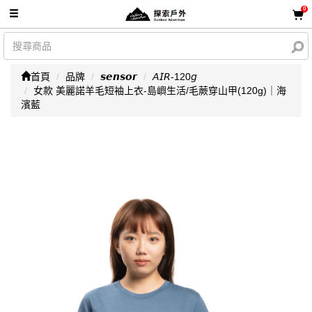
0
首頁
品牌
𝙨𝙚𝙣𝙨𝙤𝙧
𝘈𝘐𝘙-120𝘨
女款 美麗諾羊毛短袖上衣-島嶼生活/毛蕨穿山甲(120g)｜海
濱藍