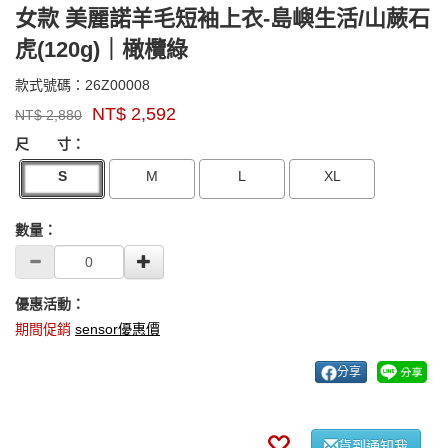
女款 美麗諾羊毛短袖上衣-島嶼生活/山蕨石
虎(120g)｜橄欖綠
26Z00008
款式號碼：
26Z00008
品
NT$
2,592
NT$
2,880
牌：
GOODS000000000000006233599
GOODS00000000000000623359
sensor
尺 寸：
S
M
L
XL
數量：
優惠活動：
期間促銷
sensor優惠價
分享
貨到通知我