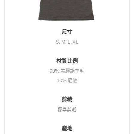
尺寸
S, M, L ,XL
材質比例
90% 美麗諾羊毛
10% 尼龍
剪裁
標準剪裁
產地