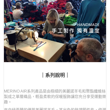
｜系列說明｜
MERINO AIR系列產品是由極細的美麗諾羊毛和聚酯纖維絲
製成之單層織品，輕盈柔軟的保暖服飾讓您充分享受運動樂
趣。
來自紐西蘭的優質美麗諾羊毛，其出色的熱調節性能，使潮