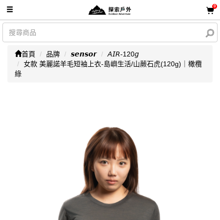
0
首頁
品牌
𝙨𝙚𝙣𝙨𝙤𝙧
𝘈𝘐𝘙-120𝘨
女款 美麗諾羊毛短袖上衣-島嶼生活/山蕨石虎(120g)｜橄欖
綠