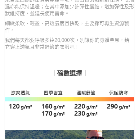
濕亦能保持溫暖；在其中添加少許彈性纖維，增加彈性及形
狀維持度，並延長使用壽命。
細緻柔軟、輕盈、高透氣度且快乾，主要採可再生資源製
作。
我們每天都要呼吸多達20,000次，
別讓你的身體窒息，給
它穿上透氣且非常舒適的衣服吧！
｜磅數選擇｜