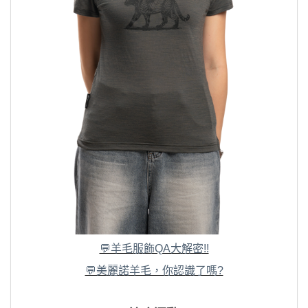
💬羊毛服飾QA大解密!!
💬美麗諾羊毛，你認識了嗎?