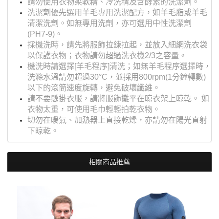
請勿使用衣物柔軟精、冷洗精及含酵素的洗潔劑。
洗潔劑優先選用羊毛專用洗潔配方，如羊毛脂或羊毛
清潔洗劑。如無專用洗劑，亦可選用中性洗潔劑
(PH7-9)。
採機洗時，請先將服飾拉鍊拉起，並放入細網洗衣袋
以保護衣物；衣物請勿超過洗衣機2/3之容量。
機洗時請選擇[羊毛程序]清洗；如無羊毛程序選擇時，
洗滌水溫請勿超過30°C，並採用800rpm(1分鐘轉數)
以下的滾筒速度旋轉，避免破壞纖維。
請不要懸掛衣服，請將服飾攤平在晾衣架上晾乾。 如
衣物太重，可使用毛巾輕輕拍乾衣物。
切勿在暖氣、加熱器上直接乾燥，亦請勿在陽光直射
下晾乾。
相關商品推薦