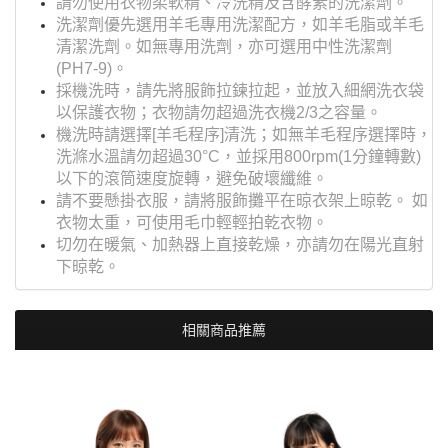
請勿使用衣物柔軟精、冷洗精及含酵素的洗潔劑。
洗潔劑優先選用羊毛專用洗潔配方，如羊毛脂或羊毛
清潔洗劑。如無專用洗劑，亦可選用中性洗潔劑
(PH7-9)。
採機洗時，請先將服飾拉鍊拉起，並放入細網洗衣袋
以保護衣物；衣物請勿超過洗衣機2/3之容量。
機洗時請選擇[羊毛程序]清洗；如無羊毛程序選擇時，
洗滌水溫請勿超過30°C，並採用800rpm(1分鐘轉數)
以下的滾筒速度旋轉，避免破壞纖維。
請不要懸掛衣服，請將服飾攤平在晾衣架上晾乾。 如
衣物太重，可使用毛巾輕輕拍乾衣物。
切勿在暖氣、加熱器上直接乾燥，亦請勿在陽光直射
下晾乾。
相關商品推薦