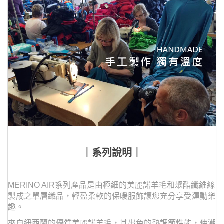
｜系列說明｜
MERINO AIR系列產品是由極細的美麗諾羊毛和聚酯纖維絲
製成之單層織品，輕盈柔軟的保暖服飾讓您充分享受運動樂
趣。
來自紐西蘭的優質美麗諾羊毛，其出色的熱調節性能，使潮