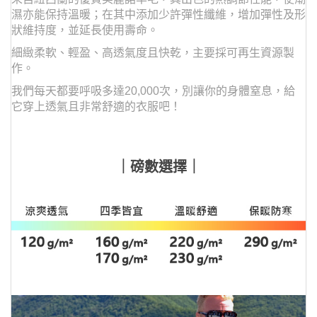
濕亦能保持溫暖；在其中添加少許彈性纖維，增加彈性及形
狀維持度，並延長使用壽命。
細緻柔軟、輕盈、高透氣度且快乾，主要採可再生資源製
作。
我們每天都要呼吸多達20,000次，
別讓你的身體窒息，給
它穿上透氣且非常舒適的衣服吧！
｜磅數選擇｜