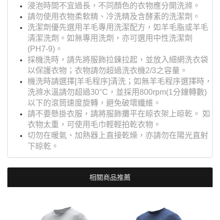
浸泡時間不宜過長，不同顏色的衣物應分開洗滌。
請勿使用衣物柔軟精、冷洗精及含酵素的洗潔劑。
洗潔劑優先選用羊毛專用洗潔配方，如羊毛脂或羊毛
清潔洗劑。如無專用洗劑，亦可選用中性洗潔劑
(PH7-9)。
採機洗時，請先將服飾拉鍊拉起，並放入細網洗衣袋
以保護衣物；衣物請勿超過洗衣機2/3之容量。
機洗時請選擇[羊毛程序]清洗；如無羊毛程序選擇時，
洗滌水溫請勿超過30°C，並採用800rpm(1分鐘轉數)
以下的滾筒速度旋轉，避免破壞纖維。
請不要懸掛衣服，請將服飾攤平在晾衣架上晾乾。 如
衣物太重，可使用毛巾輕輕拍乾衣物。
切勿在暖氣、加熱器上直接乾燥，亦請勿在陽光直射
下晾乾。
相關商品推薦