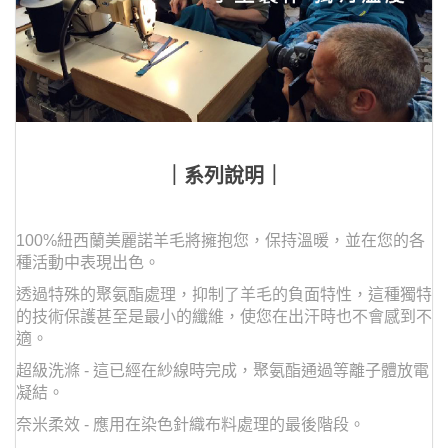
｜系列說明｜
100%紐西蘭美麗諾羊毛將擁抱您，保持溫暖，並在您的各
種活動中表現出色。
透過特殊的聚氨酯處理，抑制了羊毛的負面特性，這種獨特
的技術保護甚至是最小的纖維，使您在出汗時也不會感到不
適。
超級洗滌 - 這已經在紗線時完成，聚氨酯通過等離子體放電
凝結。
奈米柔效 - 應用在染色針織布料處理的最後階段。