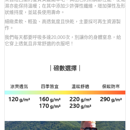
濕亦能保持溫暖；在其中添加少許彈性纖維，增加彈性及形
狀維持度，並延長使用壽命。
細緻柔軟、輕盈、高透氣度且快乾，主要採可再生資源製
作。
我們每天都要呼吸多達20,000次，
別讓你的身體窒息，給
它穿上透氣且非常舒適的衣服吧！
｜磅數選擇｜