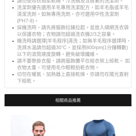
請勿使用衣物柔軟精、冷洗精及含酵素的洗潔劑。
洗潔劑優先選用羊毛專用洗潔配方，如羊毛脂或羊毛
清潔洗劑。如無專用洗劑，亦可選用中性洗潔劑
(PH7-9)。
採機洗時，請先將服飾拉鍊拉起，並放入細網洗衣袋
以保護衣物；衣物請勿超過洗衣機2/3之容量。
機洗時請選擇[羊毛程序]清洗；如無羊毛程序選擇時，
洗滌水溫請勿超過30°C，並採用800rpm(1分鐘轉數)
以下的滾筒速度旋轉，避免破壞纖維。
請不要懸掛衣服，請將服飾攤平在晾衣架上晾乾。 如
衣物太重，可使用毛巾輕輕拍乾衣物。
切勿在暖氣、加熱器上直接乾燥，亦請勿在陽光直射
下晾乾。
相關商品推薦