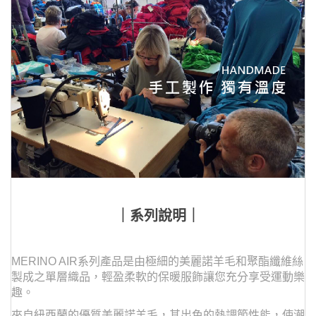
｜系列說明｜
MERINO AIR系列產品是由極細的美麗諾羊毛和聚酯纖維絲
製成之單層織品，輕盈柔軟的保暖服飾讓您充分享受運動樂
趣。
來自紐西蘭的優質美麗諾羊毛，其出色的熱調節性能，使潮