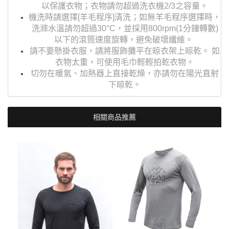
以保護衣物；衣物請勿超過洗衣機2/3之容量。
機洗時請選擇[羊毛程序]清洗；如無羊毛程序選擇時，
洗滌水溫請勿超過30°C，並採用800rpm(1分鐘轉數)
以下的滾筒速度旋轉，避免破壞纖維。
請不要懸掛衣服，請將服飾攤平在晾衣架上晾乾。 如
衣物太重，可使用毛巾輕輕拍乾衣物。
切勿在暖氣、加熱器上直接乾燥，亦請勿在陽光直射
下晾乾。
相關商品推薦