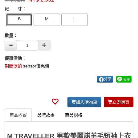
NT$
3,280
牌：
GOODS000000000000004214999
GOODS00000000000000421499
sensor
尺 寸：
S
M
L
數量：
優惠活動：
期間促銷
sensor優惠價
分享
加入購物車
立即購買
商品內容
品牌故事
商品規格
M TRAVELLER 男款美麗諾羊毛短袖上衣