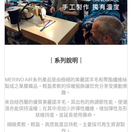
｜系列說明｜
MERINO AIR系列產品是由極細的美麗諾羊毛和聚酯纖維絲
製成之單層織品，輕盈柔軟的保暖服飾讓您充分享受運動樂
趣。
來自紐西蘭的優質美麗諾羊毛，其出色的熱調節性能，使潮
濕亦能保持溫暖；在其中添加少許彈性纖維，增加彈性及形
狀維持度，並延長使用壽命。
細緻柔軟、輕盈、高透氣度且快乾，主要採可再生資源製
作。