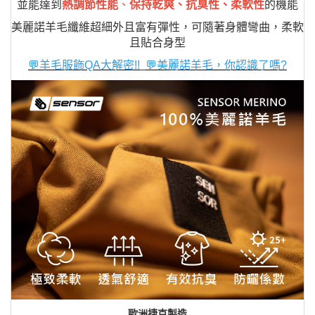
並能達到
熱調節性能
、
保持乾爽、抗臭性、柔軟性
的機能
美麗諾羊毛纖維超細外且富有彈性，可隨著身體彎曲，柔軟
且貼合身型
💬羊毛服飾QA大解密!!
💬美麗諾羊毛，你認識了嗎?
歐洲捷克製造