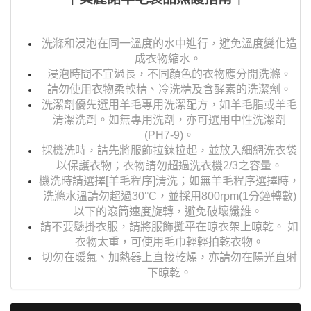
洗滌和浸泡在同一溫度的水中進行，避免溫度變化造
成衣物縮水。
浸泡時間不宜過長，不同顏色的衣物應分開洗滌。
請勿使用衣物柔軟精、冷洗精及含酵素的洗潔劑。
洗潔劑優先選用羊毛專用洗潔配方，如羊毛脂或羊毛
清潔洗劑。如無專用洗劑，亦可選用中性洗潔劑
(PH7-9)。
採機洗時，請先將服飾拉鍊拉起，並放入細網洗衣袋
以保護衣物；衣物請勿超過洗衣機2/3之容量。
機洗時請選擇[羊毛程序]清洗；如無羊毛程序選擇時，
洗滌水溫請勿超過30°C，並採用800rpm(1分鐘轉數)
以下的滾筒速度旋轉，避免破壞纖維。
請不要懸掛衣服，請將服飾攤平在晾衣架上晾乾。 如
衣物太重，可使用毛巾輕輕拍乾衣物。
切勿在暖氣、加熱器上直接乾燥，亦請勿在陽光直射
下晾乾。