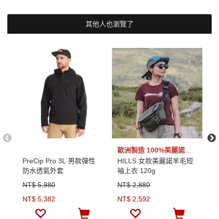
其他人也瀏覽了
歐洲製造 100%美麗諾羊毛
PreCip Pro 3L 男款彈性
HILLS 女款美麗諾羊毛短
S
防水透氣外套
袖上衣 120g
羊
NT$ 5,980
NT$ 2,880
N
NT$ 5,382
NT$ 2,592
N