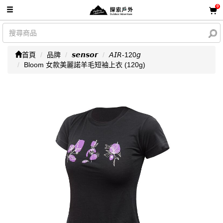
0
首頁
品牌
𝙨𝙚𝙣𝙨𝙤𝙧
𝘈𝘐𝘙-120𝘨
Bloom 女款美麗諾羊毛短袖上衣 (120g)