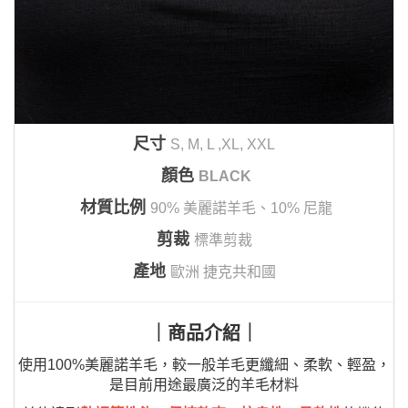
尺寸
S, M, L ,XL, XXL
顏色
BLACK
材質比例
90% 美麗諾羊毛、
10% 尼龍
剪裁
標準剪裁
產地
歐洲 捷克共和國
｜商品介紹｜
使用100%美麗諾羊毛，較一般羊毛更纖細、柔軟、輕盈，
是目前用途最廣泛的羊毛材料