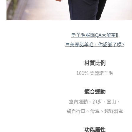
💬羊毛服飾QA大解密!!
💬美麗諾羊毛，你認識了嗎?
材質比例
100% 美麗諾羊毛
適合運動
室內運動、跑步、登山、
騎自行車、滑雪、越野滑雪
功能屬性