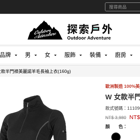
品牌
男
女
服飾
裝備
廚房
女款半門襟美麗諾羊毛長袖上衣(160g)
歐洲製造 100%
W 女款半門
款式號碼：
11109
品
NT
NT$
3,980
牌：
GOODS00000000
sensor
顏 色：