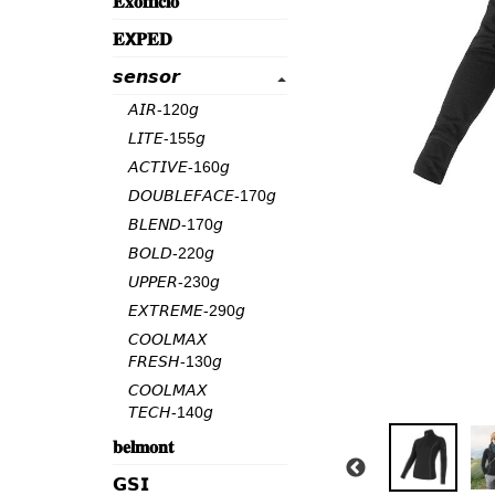
𝐄𝐱𝐨𝐟𝐟𝐢𝐜𝐢𝐨
𝐄𝗫𝐏𝐄𝐃
𝙨𝙚𝙣𝙨𝙤𝙧
𝘈𝘐𝘙-120𝘨
𝘓𝘐𝘛𝘌-155𝘨
𝘈𝘊𝘛𝘐𝘝𝘌-160𝘨
𝘋𝘖𝘜𝘉𝘓𝘌𝘍𝘈𝘊𝘌-170𝘨
𝘉𝘓𝘌𝘕𝘋-170𝘨
𝘉𝘖𝘓𝘋-220𝘨
𝘜𝘗𝘗𝘌𝘙-230𝘨
𝘌𝘟𝘛𝘙𝘌𝘔𝘌-290𝘨
𝘊𝘖𝘖𝘓𝘔𝘈𝘟
𝘍𝘙𝘌𝘚𝘏-130𝘨
𝘊𝘖𝘖𝘓𝘔𝘈𝘟
𝘛𝘌𝘊𝘏-140𝘨
𝐛𝐞𝐥𝐦𝐨𝐧𝐭
𝗚𝗦𝗜