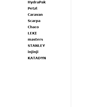
𝗛𝘆𝗱𝗿𝗮𝗣𝗮𝗸
𝗣𝗲𝘁𝘇𝗹
𝗖𝗮𝗿𝗮𝘃𝗮𝗻
𝗦𝗰𝗮𝗿𝗽𝗮
𝗖𝗵𝗮𝗰𝗼
𝗟𝗘𝗞𝗜
𝗺𝗮𝘀𝘁𝗲𝗿𝘀
𝗦𝗧𝗔𝗡𝗟𝗘𝗬
𝗶𝗻𝗷𝗶𝗻𝗷𝗶
𝗞𝗔𝗧𝗔𝗗𝗬𝗡