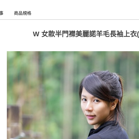
事
商品規格
W 女款半門襟美麗諾羊毛長袖上衣(16