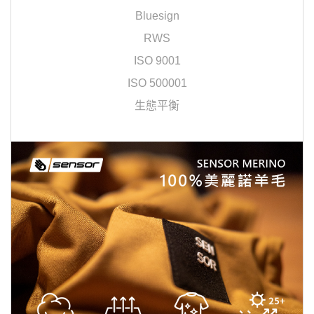
Bluesign
RWS
ISO 9001
ISO 500001
生態平衡