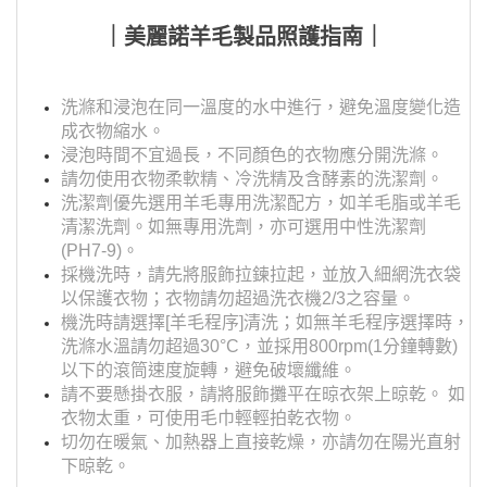
｜美麗諾羊毛製品照護指南｜
洗滌和浸泡在同一溫度的水中進行，避免溫度變化造
成衣物縮水。
浸泡時間不宜過長，不同顏色的衣物應分開洗滌。
請勿使用衣物柔軟精、冷洗精及含酵素的洗潔劑。
洗潔劑優先選用羊毛專用洗潔配方，如羊毛脂或羊毛
清潔洗劑。如無專用洗劑，亦可選用中性洗潔劑
(PH7-9)。
採機洗時，請先將服飾拉鍊拉起，並放入細網洗衣袋
以保護衣物；衣物請勿超過洗衣機2/3之容量。
機洗時請選擇[羊毛程序]清洗；如無羊毛程序選擇時，
洗滌水溫請勿超過30°C，並採用800rpm(1分鐘轉數)
以下的滾筒速度旋轉，避免破壞纖維。
請不要懸掛衣服，請將服飾攤平在晾衣架上晾乾。 如
衣物太重，可使用毛巾輕輕拍乾衣物。
切勿在暖氣、加熱器上直接乾燥，亦請勿在陽光直射
下晾乾。