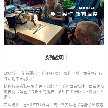
｜系列說明｜
100%紐西蘭美麗諾羊毛將擁抱您，保持溫暖，並在您的各
種活動中表現出色。
透過特殊的聚氨酯處理，抑制了羊毛的負面特性，這種獨特
的技術保護甚至是最小的纖維，使您在出汗時也不會感到不
適。
超級洗滌 - 這已經在紗線時完成，聚氨酯通過等離子體放電