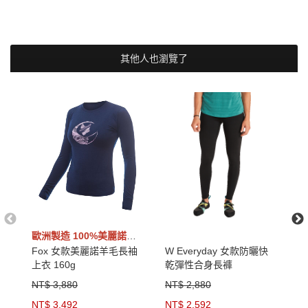
其他人也瀏覽了
歐洲製造 100%美麗諾羊毛
Fox 女款美麗諾羊毛長袖
W Everyday 女款防曬快
W
上衣 160g
乾彈性合身長褲
彈
NT$ 3,880
NT$ 2,880
N
NT$ 3,492
NT$ 2,592
N