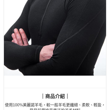
｜商品介紹｜
使用100%美麗諾羊毛，較一般羊毛更纖細、柔軟、輕盈，
是目前用途最廣泛的羊毛材料
並能達到
熱調節性能
、
保持乾爽、抗臭性、柔軟性
的機能
美麗諾羊毛纖維超細外且富有彈性，可隨著身體彎曲，柔軟
且貼合身型