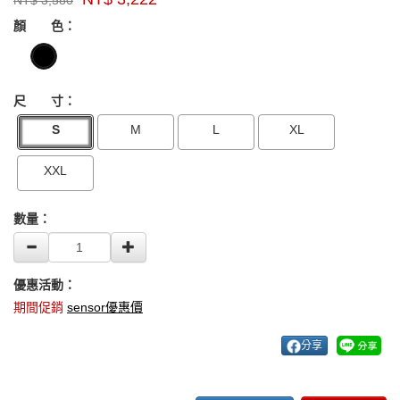
NT$
3,580
牌：
GOODS000000000000003758241
GOODS00000000000000408874
sensor
顏 色：
尺 寸：
S
M
L
XL
XXL
數量：
優惠活動：
期間促銷
sensor優惠價
分享