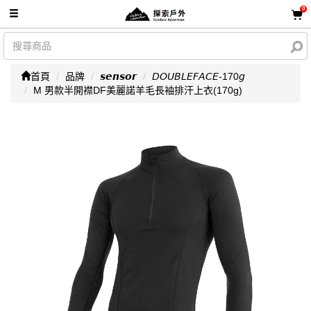
0
首頁
品牌
𝙨𝙚𝙣𝙨𝙤𝙧
𝘋𝘖𝘜𝘉𝘓𝘌𝘍𝘈𝘊𝘌-170𝘨
M 男款半開襟DF美麗諾羊毛長袖排汗上衣(170g)