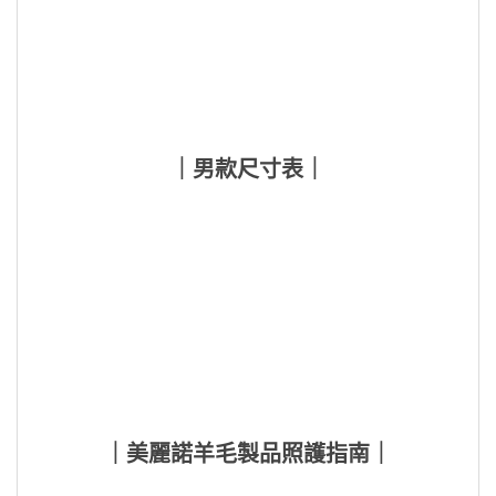
｜男款尺寸表｜
｜美麗諾羊毛製品照護指南｜
洗滌和浸泡在同一溫度的水中進行，避免溫度變化造
成衣物縮水。
浸泡時間不宜過長，不同顏色的衣物應分開洗滌。
請勿使用衣物柔軟精、冷洗精及含酵素的洗潔劑。
洗潔劑優先選用羊毛專用洗潔配方，如羊毛脂或羊毛