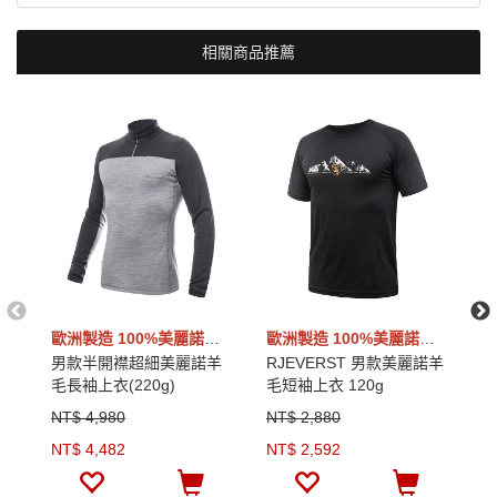
清潔洗劑。如無專用洗劑，亦可選用中性洗潔劑
(PH7-9)。
相關商品推薦
採機洗時，請先將服飾拉鍊拉起，並放入細網洗衣袋
以保護衣物；衣物請勿超過洗衣機2/3之容量。
機洗時請選擇[羊毛程序]清洗；如無羊毛程序選擇時，
洗滌水溫請勿超過30°C，並採用800rpm(1分鐘轉數)
以下的滾筒速度旋轉，避免破壞纖維。
請不要懸掛衣服，請將服飾攤平在晾衣架上晾乾。 如
衣物太重，可使用毛巾輕輕拍乾衣物。
切勿在暖氣、加熱器上直接乾燥，亦請勿在陽光直射
下晾乾。
歐洲製造 100%美麗諾羊毛
歐洲製造 100%美麗諾羊毛
男款半開襟超細美麗諾羊
RJEVERST 男款美麗諾羊
E
毛長袖上衣(220g)
毛短袖上衣 120g
短
NT$ 4,980
NT$ 2,880
N
NT$ 4,482
NT$ 2,592
N