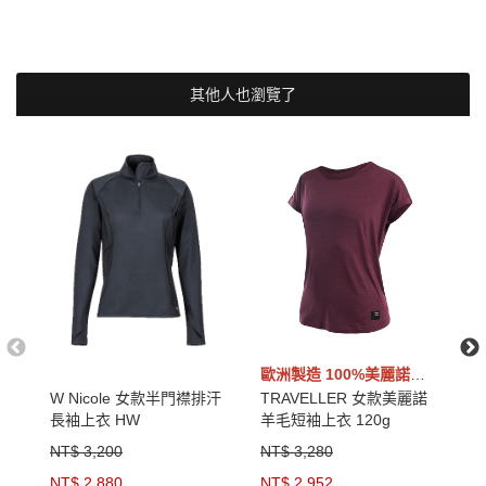
其他人也瀏覽了
歐洲製造 100%美麗諾羊毛
W Nicole 女款半門襟排汗
TRAVELLER 女款美麗諾
W
長袖上衣 HW
羊毛短袖上衣 120g
乾
NT$ 3,200
NT$ 3,280
N
NT$ 2,880
NT$ 2,952
N