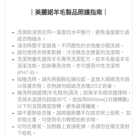
｜美麗諾羊毛製品照護指南｜
洗滌和浸泡在同一溫度的水中進行，避免溫度變化造
成衣物縮水。
浸泡時間不宜過長，不同顏色的衣物應分開洗滌。
請勿使用衣物柔軟精、冷洗精及含酵素的洗潔劑。
洗潔劑優先選用羊毛專用洗潔配方，如羊毛脂或羊毛
清潔洗劑。如無專用洗劑，亦可選用中性洗潔劑
(PH7-9)。
採機洗時，請先將服飾拉鍊拉起，並放入細網洗衣袋
以保護衣物；衣物請勿超過洗衣機2/3之容量。
機洗時請選擇[羊毛程序]清洗；如無羊毛程序選擇時，
洗滌水溫請勿超過30°C，並採用800rpm(1分鐘轉數)
以下的滾筒速度旋轉，避免破壞纖維。
請不要懸掛衣服，請將服飾攤平在晾衣架上晾乾。 如
衣物太重，可使用毛巾輕輕拍乾衣物。
切勿在暖氣、加熱器上直接乾燥，亦請勿在陽光直射
下晾乾。