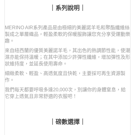
｜系列說明｜
MERINO AIR系列產品是由極細的美麗諾羊毛和聚酯纖維絲
製成之單層織品，輕盈柔軟的保暖服飾讓您充分享受運動樂
趣。
來自紐西蘭的優質美麗諾羊毛，其出色的熱調節性能，使潮
濕亦能保持溫暖；在其中添加少許彈性纖維，增加彈性及形
狀維持度，並延長使用壽命。
細緻柔軟、輕盈、高透氣度且快乾，主要採可再生資源製
作。
我們每天都要呼吸多達20,000次，
別讓你的身體窒息，給
它穿上透氣且非常舒適的衣服吧！
｜磅數選擇｜