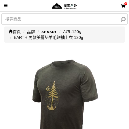
0
首頁
品牌
𝙨𝙚𝙣𝙨𝙤𝙧
𝘈𝘐𝘙-120𝘨
EARTH 男款美麗諾羊毛短袖上衣 120g