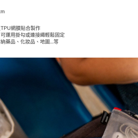
cm
TPU網膜貼合製作
，可運用掛勾或連接繩輕鬆固定
納藥品、化妝品、地圖...等