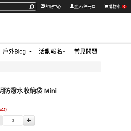
客服中心
登入/註冊頁
購物車
0
戶外Blog
活動報名
常見問題
透明防潑水收納袋 Mini
76878
540
0000000003014