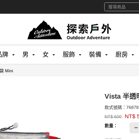
品牌
男
女
服飾
裝備
廚房
 Mini
Vista 半
款式號碼：
76878
品
NT$
NT$
600
牌：
GOODS00000000
EXPED
數量：