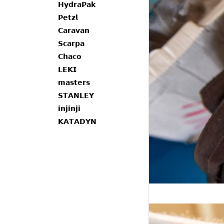
𝗛𝘆𝗱𝗿𝗮𝗣𝗮𝗸
𝗣𝗲𝘁𝘇𝗹
𝗖𝗮𝗿𝗮𝘃𝗮𝗻
𝗦𝗰𝗮𝗿𝗽𝗮
𝗖𝗵𝗮𝗰𝗼
𝗟𝗘𝗞𝗜
𝗺𝗮𝘀𝘁𝗲𝗿𝘀
𝗦𝗧𝗔𝗡𝗟𝗘𝗬
𝗶𝗻𝗷𝗶𝗻𝗷𝗶
𝗞𝗔𝗧𝗔𝗗𝗬𝗡