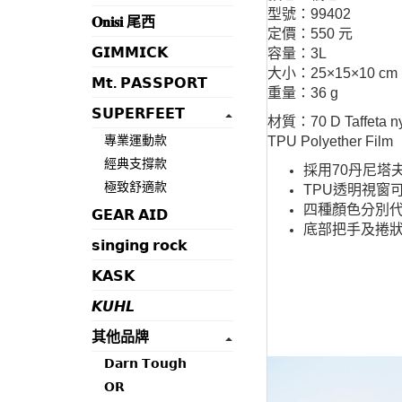
型號：99402
𝐎𝐧𝐢𝐬𝐢 尾西
定價：550 元
𝗚𝗜𝗠𝗠𝗜𝗖𝗞
容量：3L
大小：25×15×10 cm
𝗠𝘁. 𝗣𝗔𝗦𝗦𝗣𝗢𝗥𝗧
重量：36 g
𝗦𝗨𝗣𝗘𝗥𝗙𝗘𝗘𝗧
材質：70 D Taffeta nyl
專業運動款
TPU Polyether Film
經典支撐款
採用70丹尼塔
極致舒適款
TPU透明視窗
四種顏色分別
𝗚𝗘𝗔𝗥 𝗔𝗜𝗗
底部把手及捲
𝘀𝗶𝗻𝗴𝗶𝗻𝗴 𝗿𝗼𝗰𝗸
𝗞𝗔𝗦𝗞
𝙆𝙐𝙃𝙇
其他品牌
𝗗𝗮𝗿𝗻 𝗧𝗼𝘂𝗴𝗵
𝗢𝗥