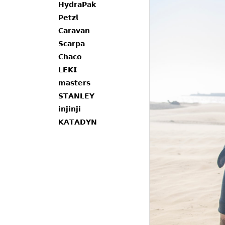
𝗛𝘆𝗱𝗿𝗮𝗣𝗮𝗸
𝗣𝗲𝘁𝘇𝗹
𝗖𝗮𝗿𝗮𝘃𝗮𝗻
𝗦𝗰𝗮𝗿𝗽𝗮
𝗖𝗵𝗮𝗰𝗼
𝗟𝗘𝗞𝗜
𝗺𝗮𝘀𝘁𝗲𝗿𝘀
𝗦𝗧𝗔𝗡𝗟𝗘𝗬
𝗶𝗻𝗷𝗶𝗻𝗷𝗶
𝗞𝗔𝗧𝗔𝗗𝗬𝗡