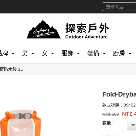
品牌
男
女
服飾
裝備
廚房
明視窗防水袋 3L
Fold-Dr
款式號碼：
99402
品
NT$
NT$
550
牌：
GOODS00000000
EXPED
數量：