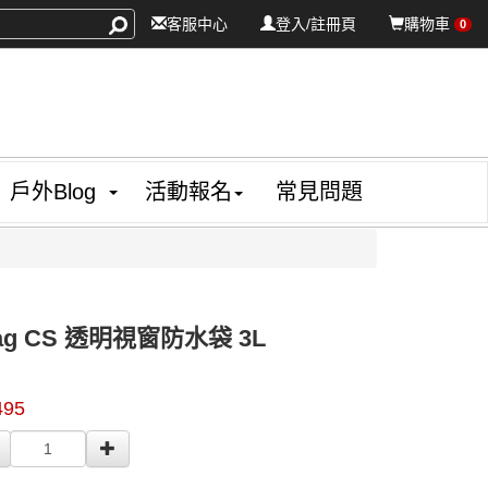
客服中心
登入/註冊頁
購物車
0
戶外Blog
活動報名
常見問題
ybag CS 透明視窗防水袋 3L
99402
495
0000000003030