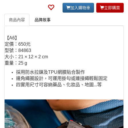
加入購物車
立即購買
商品內容
品牌故事
【A6】
定價：​650元
型號：84863
大小：21 × 12 × 2 cm
重量：25 g
採用防水拉鍊及TPU網膜貼合製作
邊角繩圈設計，可運用掛勾或連接繩輕鬆固定
四實用尺寸可容納藥品、化妝品、地圖...等