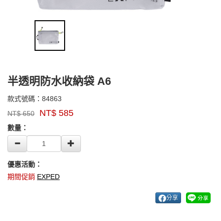
半透明防水收納袋 A6
84863
款式號碼：
84863
品
NT$
585
NT$
650
牌：
GOODS000000000000005457602
EXPED
數量：
優惠活動：
期間促銷
EXPED
分享