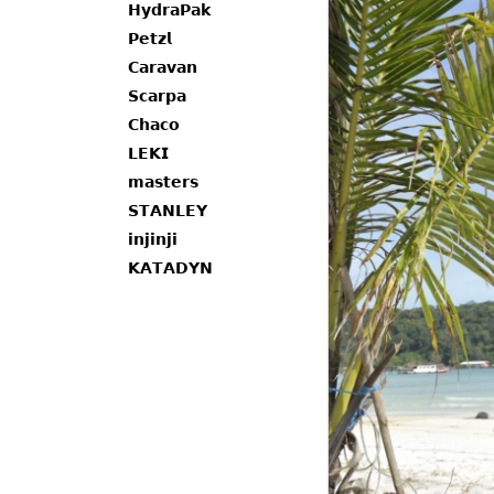
𝗛𝘆𝗱𝗿𝗮𝗣𝗮𝗸
𝗣𝗲𝘁𝘇𝗹
𝗖𝗮𝗿𝗮𝘃𝗮𝗻
𝗦𝗰𝗮𝗿𝗽𝗮
𝗖𝗵𝗮𝗰𝗼
𝗟𝗘𝗞𝗜
𝗺𝗮𝘀𝘁𝗲𝗿𝘀
𝗦𝗧𝗔𝗡𝗟𝗘𝗬
𝗶𝗻𝗷𝗶𝗻𝗷𝗶
𝗞𝗔𝗧𝗔𝗗𝗬𝗡