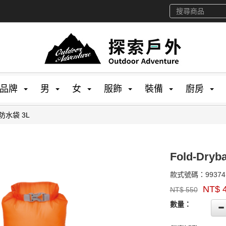
品牌
男
女
服飾
裝備
廚房
量防水袋 3L
Fold-Dry
款式號碼：
99374
品
NT$
NT$
550
牌：
GOODS00000000
EXPED
數量：