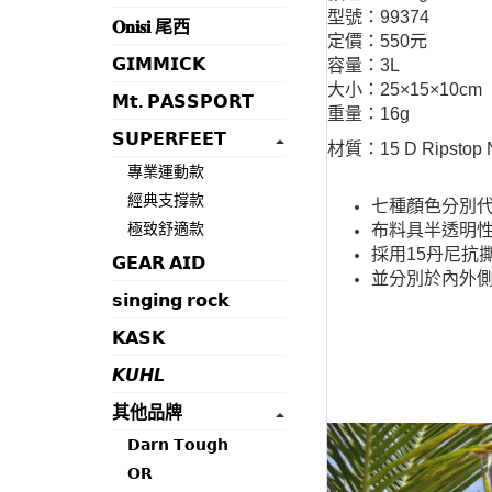
型號：99374
𝐎𝐧𝐢𝐬𝐢 尾西
定價：550元
𝗚𝗜𝗠𝗠𝗜𝗖𝗞
容量：3L
大小：25×15×10cm
𝗠𝘁. 𝗣𝗔𝗦𝗦𝗣𝗢𝗥𝗧
重量：16g
𝗦𝗨𝗣𝗘𝗥𝗙𝗘𝗘𝗧
材質：15 D Ripstop Ny
專業運動款
經典支撐款
七種顏色分別
極致舒適款
布料具半透明
採用15丹尼抗
𝗚𝗘𝗔𝗥 𝗔𝗜𝗗
並分別於內外側
𝘀𝗶𝗻𝗴𝗶𝗻𝗴 𝗿𝗼𝗰𝗸
𝗞𝗔𝗦𝗞
𝙆𝙐𝙃𝙇
其他品牌
𝗗𝗮𝗿𝗻 𝗧𝗼𝘂𝗴𝗵
𝗢𝗥