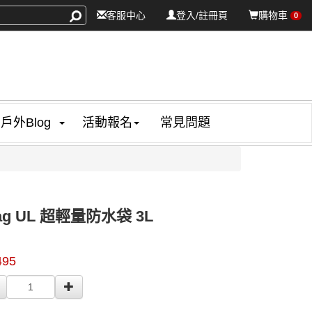
客服中心
登入/註冊頁
購物車
0
戶外Blog
活動報名
常見問題
bag UL 超輕量防水袋 3L
99374
495
0000000003033