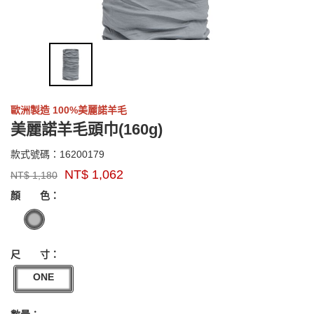
歐洲製造 100%美麗諾羊毛
美麗諾羊毛頭巾(160g)
16200179
款式號碼：
16200179
品
NT$
1,062
NT$
1,180
牌：
GOODS000000000000003695104
sensor
顏 色：
尺 寸：
ONE