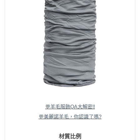
💬羊毛服飾QA大解密!!
💬美麗諾羊毛，你認識了嗎?
材質比例