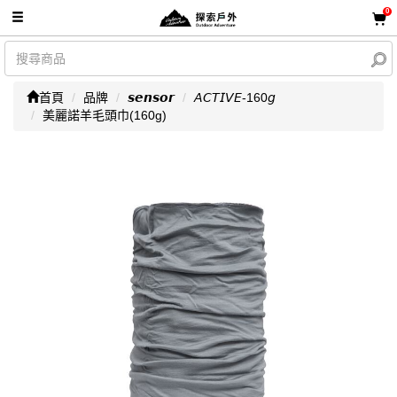
0
首頁
品牌
𝙨𝙚𝙣𝙨𝙤𝙧
𝘈𝘊𝘛𝘐𝘝𝘌-160𝘨
美麗諾羊毛頭巾(160g)