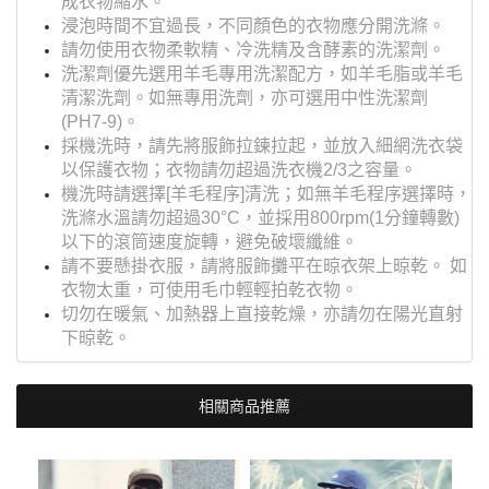
成衣物縮水。
浸泡時間不宜過長，不同顏色的衣物應分開洗滌。
請勿使用衣物柔軟精、冷洗精及含酵素的洗潔劑。
洗潔劑優先選用羊毛專用洗潔配方，如羊毛脂或羊毛
清潔洗劑。如無專用洗劑，亦可選用中性洗潔劑
(PH7-9)。
採機洗時，請先將服飾拉鍊拉起，並放入細網洗衣袋
以保護衣物；衣物請勿超過洗衣機2/3之容量。
機洗時請選擇[羊毛程序]清洗；如無羊毛程序選擇時，
洗滌水溫請勿超過30°C，並採用800rpm(1分鐘轉數)
以下的滾筒速度旋轉，避免破壞纖維。
請不要懸掛衣服，請將服飾攤平在晾衣架上晾乾。 如
衣物太重，可使用毛巾輕輕拍乾衣物。
切勿在暖氣、加熱器上直接乾燥，亦請勿在陽光直射
下晾乾。
相關商品推薦