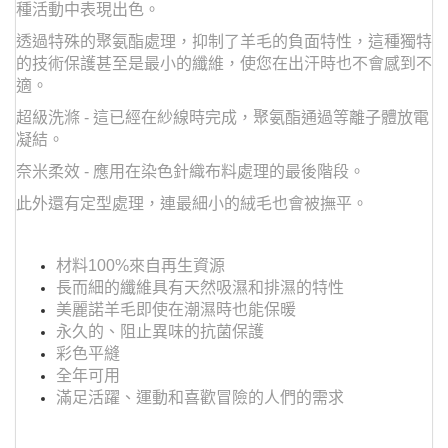
種活動中表現出色。
透過特殊的聚氨酯處理，抑制了羊毛的負面特性，這種獨特
的技術保護甚至是最小的纖維，使您在出汗時也不會感到不
適。
超級洗滌 - 這已經在紗線時完成，聚氨酯通過等離子體放電
凝結。
奈米柔效 - 應用在染色針織布料處理的最後階段。
此外還有定型處理，連最細小的絨毛也會被撫平。
材料100%來自再生資源
長而細的纖維具有天然吸濕和排濕的特性
美麗諾羊毛即使在潮濕時也能保暖
永久的、阻止異味的抗菌保護
彩色平縫
全年可用
滿足活躍、運動和喜歡冒險的人們的需求