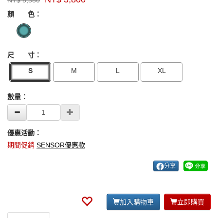
NT$
5,380
牌：
GOODS000000000000004088517
GOODS00000000000000408851
sensor
顏 色：
尺 寸：
S
M
L
XL
數量：
優惠活動：
期間促銷
SENSOR優惠款
分享
加入購物車
立即購買