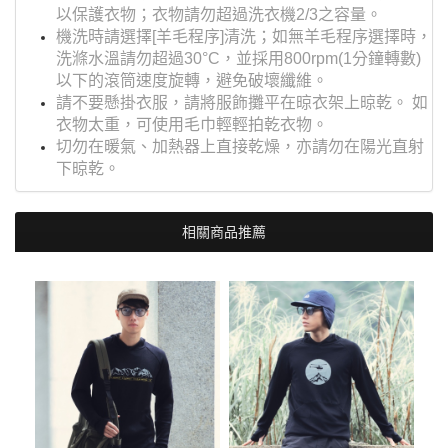
以保護衣物；衣物請勿超過洗衣機2/3之容量。
機洗時請選擇[羊毛程序]清洗；如無羊毛程序選擇時，
洗滌水溫請勿超過30°C，並採用800rpm(1分鐘轉數)
以下的滾筒速度旋轉，避免破壞纖維。
請不要懸掛衣服，請將服飾攤平在晾衣架上晾乾。 如
衣物太重，可使用毛巾輕輕拍乾衣物。
切勿在暖氣、加熱器上直接乾燥，亦請勿在陽光直射
下晾乾。
相關商品推薦