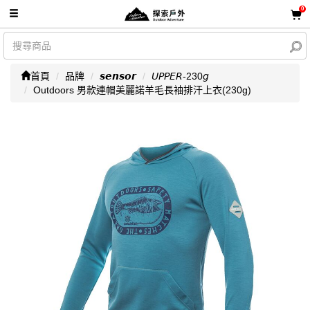
0
首頁
品牌
𝙨𝙚𝙣𝙨𝙤𝙧
𝘜𝘗𝘗𝘌𝘙-230𝘨
Outdoors 男款連帽美麗諾羊毛長袖排汗上衣(230g)