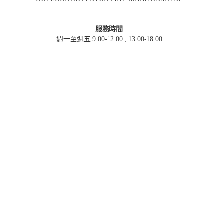
服務時間
週一至週五 9:00-12:00 , 13:00-18:00
電話
(02) 8076-5098
傳真
(02) 8076-5028
聯絡信箱
info@oai.com.tw
直營門市
106台北市大安區羅斯福路三段333巷10號
( 捷運公館站3號出口, 步行約4分鐘 )
營業時間
週一至週日 12:00-21:00