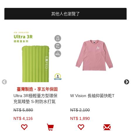
其他人也瀏覽了
臺灣製造‧享五年保固
Ultra 3R極輕量方型環保
W Vision 長袖抑菌快乾T
M
充氣睡墊 S-附防水打氣
排
袋)
NT$ 5,880
NT$ 2,100
N
NT$ 4,116
NT$ 1,890
N