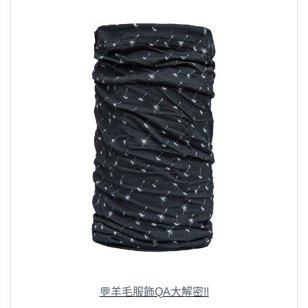
💬羊毛服飾QA大解密!!