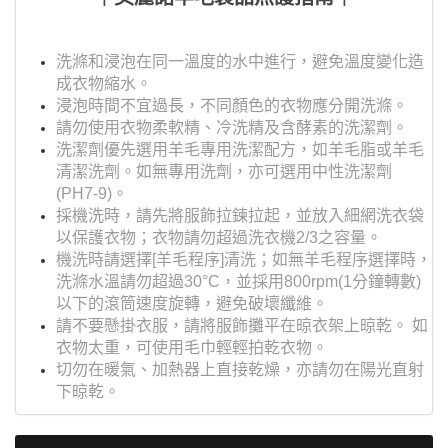
洗滌和浸泡在同一溫度的水中進行，避免溫度變化造
成衣物縮水。
浸泡時間不宜過長，不同顏色的衣物應分開洗滌。
請勿使用衣物柔軟精、冷洗精及含酵素的洗潔劑。
洗潔劑優先選用羊毛專用洗潔配方，如羊毛脂或羊毛
清潔洗劑。如無專用洗劑，亦可選用中性洗潔劑
(PH7-9)。
採機洗時，請先將服飾拉鍊拉起，並放入細網洗衣袋
以保護衣物；衣物請勿超過洗衣機2/3之容量。
機洗時請選擇[羊毛程序]清洗；如無羊毛程序選擇時，
洗滌水溫請勿超過30°C，並採用800rpm(1分鐘轉數)
以下的滾筒速度旋轉，避免破壞纖維。
請不要懸掛衣服，請將服飾攤平在晾衣架上晾乾。 如
衣物太重，可使用毛巾輕輕拍乾衣物。
切勿在暖氣、加熱器上直接乾燥，亦請勿在陽光直射
下晾乾。