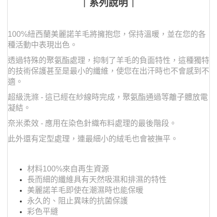
｜系列說明｜
100%紐西蘭美麗諾羊毛將擁抱您，保持溫暖，並在您的各
種活動中表現出色。
透過特殊的聚氨酯處理，抑制了羊毛的負面特性，這種獨特
的技術保護甚至是最小的纖維，使您在出汗時也不會感到不
適。
超級洗滌 - 這已經在紗線時完成，聚氨酯通過等離子體放電
凝結。
奈米柔效 - 應用在染色針織布料處理的最後階段。
此外還有定型處理，連最細小的絨毛也會被撫平。
材料100%來自再生資源
長而細的纖維具有天然吸濕和排濕的特性
美麗諾羊毛即使在潮濕時也能保暖
永久的、阻止異味的抗菌保護
彩色平縫