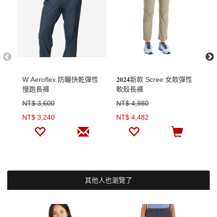
W Aeroflex 防曬快乾彈性
𝟐𝟎𝟐𝟒新款 Scree 女款彈性
W
慢跑長褲
軟殼長褲
水
NT$ 3,600
NT$ 4,980
N
NT$ 3,240
NT$ 4,482
N
其他人也瀏覽了