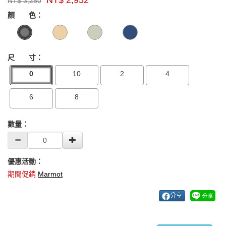
NT$
3,280
牌：
GOODS000000000000002456616
GOODS00000000000000245204
Marmot
顏 色：
US
尺 寸：
0
10
2
4
6
8
數量：
優惠活動：
期間促銷
Marmot
分享