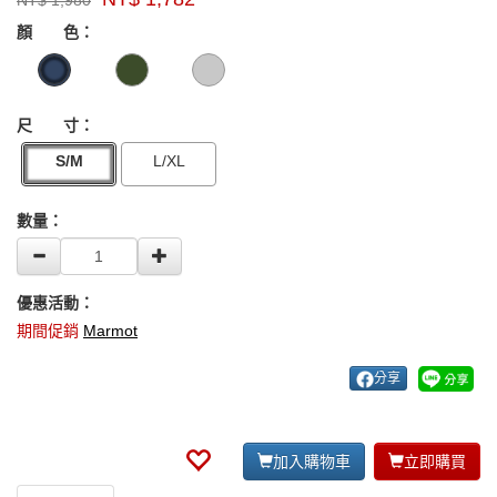
NT$
1,980
牌：
GOODS000000000000006189675
GOODS00000000000000618967
Marmot
顏 色：
US
尺 寸：
S/M
L/XL
數量：
優惠活動：
期間促銷
Marmot
分享
加入購物車
立即購買