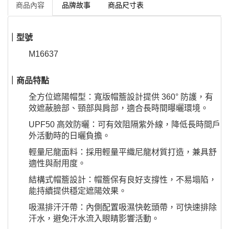
商品內容
品牌故事
商品尺寸表
｜型號
M16637
｜商品特點
全方位遮陽帽型：寬版帽簷設計提供 360° 防護，有
效遮蔽臉部、頸部與肩部，適合長時間曝曬環境。
UPF50 高效防曬：可有效阻隔紫外線，降低長時間戶
外活動時的日曬負擔。
輕量尼龍面料：採用輕量平織尼龍材質打造，兼具舒
適性與耐用度。
結構式帽簷設計：帽簷保有良好支撐性，不易塌陷，
能持續提供穩定遮陽效果。
吸濕排汗汗帶：內側配置吸濕快乾頭帶，可快速排除
汗水，避免汗水流入眼睛影響活動。