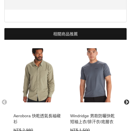
相關商品推薦
Aerobora 快乾透氣長袖襯
Windridge 男款防曬快乾
H
衫
短袖上衣/排汗衣/底層衣
袖
NT$ 2,980
NT$ 1,500
N