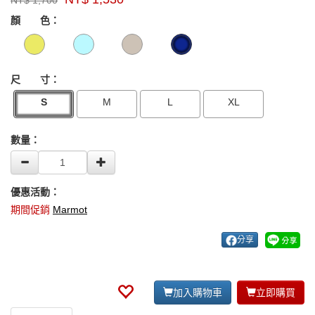
NT$
1,700
牌：
GOODS000000000000003627854
GOODS00000000000000362785
Marmot
顏 色：
US
尺 寸：
S
M
L
XL
數量：
優惠活動：
期間促銷
Marmot
分享
加入購物車
立即購買