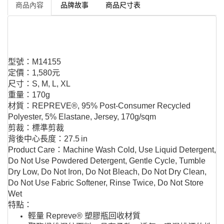
商品內容
品牌故事
商品尺寸表
型號：M14155
定價：1,580元
尺寸：S, M, L, XL
重量：170g
材質：REPREVE®, 95% Post-Consumer Recycled
Polyester, 5% Elastane, Jersey, 170g/sqm
剪裁：標準剪裁
背後中心長度：27.5 in
Product Care：Machine Wash Cold, Use Liquid Detergent,
Do Not Use Powdered Detergent, Gentle Cycle, Tumble
Dry Low, Do Not Iron, Do Not Bleach, Do Not Dry Clean,
Do Not Use Fabric Softener, Rinse Twice, Do Not Store
Wet
特點：
輕量 Repreve® 塑膠瓶回收材質