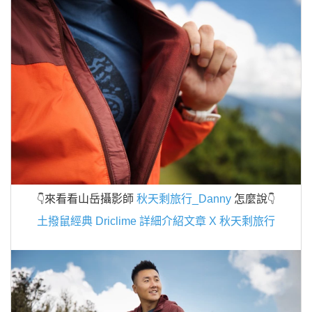
來看看山岳攝影師
秋天剩旅行_Danny
怎麼說
👇
👇
土撥鼠經典 Driclime 詳細介紹文章 X 秋天剩旅行