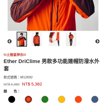
\\\土撥鼠神衣///
Ether DriClime 男款多功能連帽防潑水外
套
M12692
款式號碼：
M12692
品
NT$
5,382
NT$
5,980
牌：
GOODS000000000000001961305
GOODS00000000000000196273
Marmot
顏 色：
US