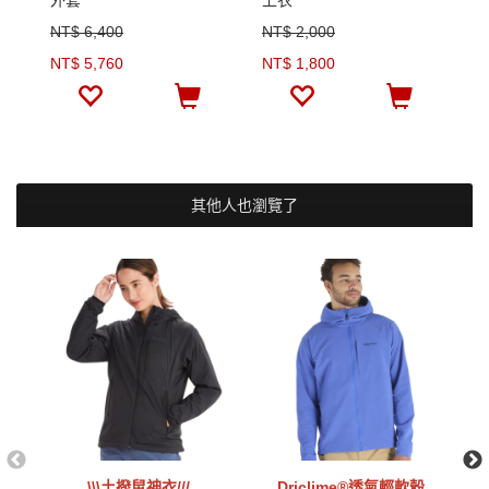
外套
上衣
防
NT$ 6,400
NT$ 2,000
N
NT$ 5,760
NT$ 1,800
N
其他人也瀏覽了
\\\土撥鼠神衣///
Driclime®透氣輕軟殼