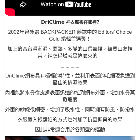
𝗗𝗿𝗶𝗖𝗹𝗶𝗺𝗲
❓
神衣厲害在哪裡
2002年曾獲選 BACKPACKER 雜誌中的 Editors’ Choice
Gold 編輯首選獎！
加上適合台灣潮濕、悶熱、多變的山岳氣候，被眾山友推
崇，神衣稱號就是這麼來的！
﹍﹍﹍﹍
DriClime網布具有極輕的特性，並利用表面的毛細現象達到
最佳的排濕效果
內裡能將水分從皮膚表面迅速的拉到網布外面，增加水分蒸
發速度
外面的紗線很細密，增加了吸水性，同時擁有防風、防撥水
衣服織入銀纖維的方式也附加了抗菌抑臭的效果
因此非常適合用於各類型的運動