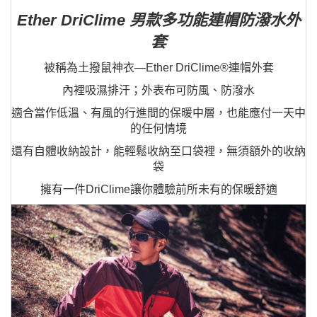
Ether DriClime 男款多功能連帽防潑水外
套
被稱為土撥鼠神衣—Ether DriClime®連帽外套
內裡吸濕排汗；外表布可防風、防潑水
適合當作低溫、有風的行進間的保暖中層，也能應付一天中
的任何情境
還有自體收納設計，能輕鬆收納至口袋裡，無須額外的收納
袋
擁有一件DriClime讓你體驗前所未有的保暖舒適