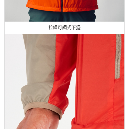
拉繩可調式下擺