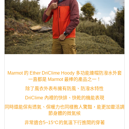
Marmot 的
Ether DriClime Hoody 多功能連帽防潑水外套
一直都是 Marmot 最棒的產品之一！
除了風衣外表布擁有防風、防潑水特性
DriClime 內裡的快排、快乾的機能表現
同時還能保有透氣、保暖力也同樣教人驚豔，能更加靈活調
節身體的微氣候
非常適合5~15℃的氣溫下行進間的穿著