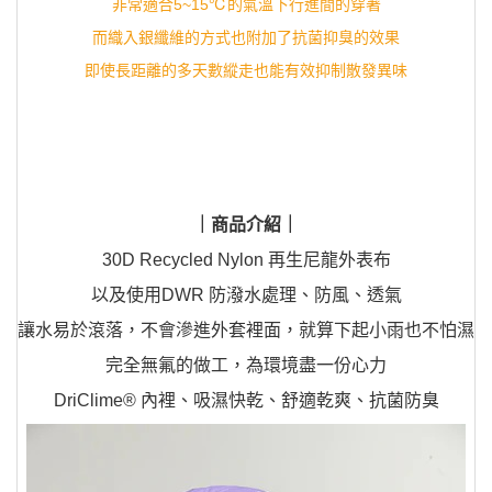
非常適合5~15℃的氣溫下行進間的穿著
而織入銀纖維的方式也附加了抗菌抑臭的效果
即使長距離的多天數縱走也能有效抑制散發異味
｜商品介紹｜
30D Recycled Nylon 再生尼龍外表布
以及使用DWR 防潑水處理、防風、透氣
讓水易於滾落，不會滲進外套裡面，就算下起小雨也不怕濕
完全無氟的做工，為環境盡一份心力
DriClime® 內裡、吸濕快乾、舒適乾爽、抗菌防臭