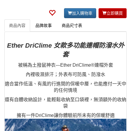
加入購物車
立即購買
商品內容
品牌故事
商品尺寸表
Ether DriClime 女款多功能連帽防潑水外
套
被稱為土撥鼠神衣—Ether DriClime®連帽外套
內裡吸濕排汗；外表布可防風、防潑水
適合當作低溫、有風的行進間的保暖中層，也能應付一天中
的任何情境
還有自體收納設計，能輕鬆收納至口袋裡，無須額外的收納
袋
擁有一件DriClime讓你體驗前所未有的保暖舒適