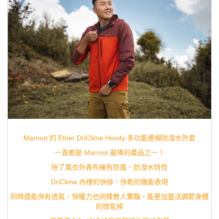
Marmot 的
Ether DriClime Hoody 多功能連帽防潑水外套
一直都是 Marmot 最棒的產品之一！
除了風衣外表布擁有防風、防潑水特性
DriClime 內裡的快排、快乾的機能表現
同時還能保有透氣、保暖力也同樣教人驚豔，能更加靈活調節身體
的微氣候