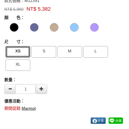
M12391
款式號碼：
M12391
品
NT$
5,382
NT$
5,980
牌：
GOODS000000000000001974735
GOODS00000000000000197506
Marmot
顏 色：
US
尺 寸：
XS
S
M
L
XL
數量：
優惠活動：
期間促銷
Marmot
分享