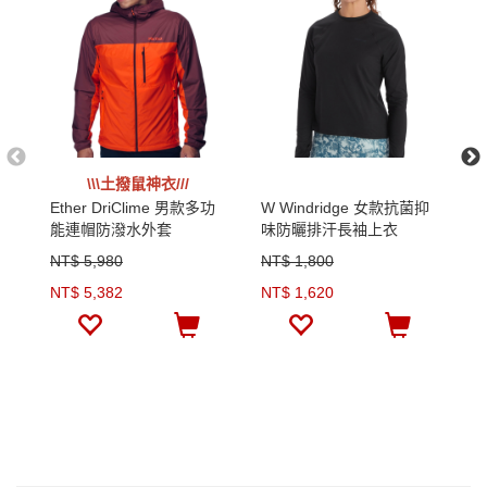
\\\土撥鼠神衣///
Ether DriClime 男款多功
W Windridge 女款抗菌抑
W
能連帽防潑水外套
味防曬排汗長袖上衣
長
NT$ 5,980
NT$ 1,800
N
NT$ 5,382
NT$ 1,620
N