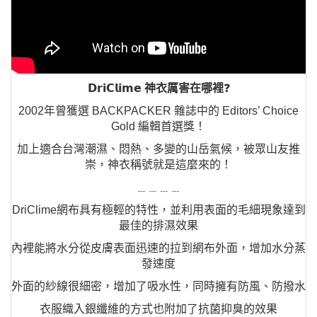
𝗗𝗿𝗶𝗖𝗹𝗶𝗺𝗲
神衣厲害在哪裡
❓
2002年曾獲選 BACKPACKER 雜誌中的 Editors’ Choice
Gold 編輯首選獎！
加上適合台灣潮濕、悶熱、多變的山岳氣候，被眾山友推
崇，神衣稱號就是這麼來的！
﹍﹍﹍﹍
DriClime網布具有極輕的特性，並利用表面的毛細現象達到
最佳的排濕效果
內裡能將水分從皮膚表面迅速的拉到網布外面，增加水分蒸
發速度
外面的紗線很細密，增加了吸水性，同時擁有防風、防撥水
衣服織入銀纖維的方式也附加了抗菌抑臭的效果