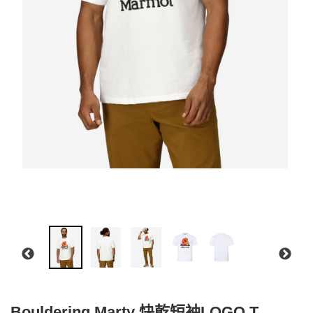
Bouldering Marty 快乾短袖LOGO T