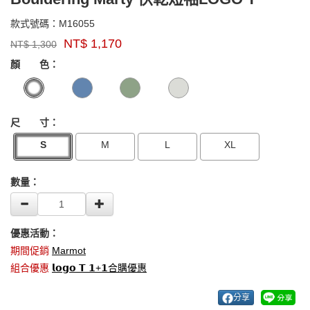
M16055
款式號碼：
M16055
品
NT$
1,170
NT$
1,300
牌：
GOODS000000000000004996107
GOODS00000000000000432711
Marmot
顏 色：
US
尺 寸：
S
M
L
XL
數量：
優惠活動：
期間促銷
Marmot
組合優惠
𝗹𝗼𝗴𝗼 𝗧 𝟭+𝟭合購優惠
分享