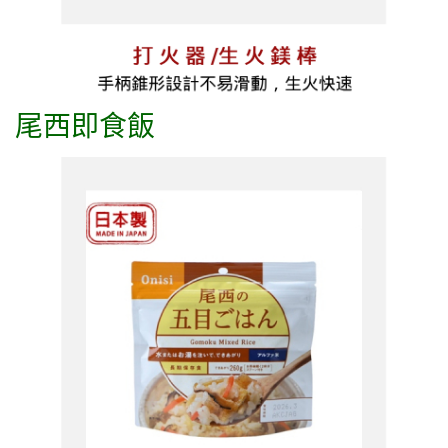
尾西即食飯