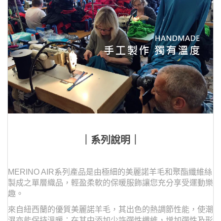
｜系列說明｜
MERINO AIR系列產品是由極細的美麗諾羊毛和聚酯纖維絲
製成之單層織品，輕盈柔軟的保暖服飾讓您充分享受運動樂
趣。
來自紐西蘭的優質美麗諾羊毛，其出色的熱調節性能，使潮
濕亦能保持溫暖；在其中添加少許彈性纖維，增加彈性及形