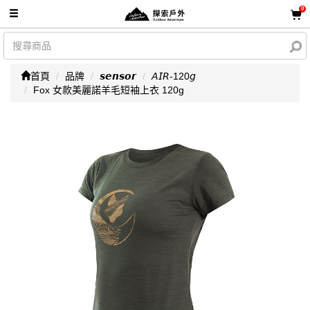
0
首頁
品牌
𝙨𝙚𝙣𝙨𝙤𝙧
𝘈𝘐𝘙-120𝘨
Fox 女款美麗諾羊毛短袖上衣 120g