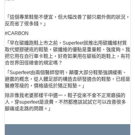
「這個專業鞋墊不便宜，但大幅改善了腳只磨外側的狀況，
反而省了很多錢。」
#CARBON
「早在碳纖跑鞋上市之前，Superfeet就推出用碳纖維材質
取代塑膠硬底的鞋墊，碳纖維的優點是重量輕、強度夠，我
把它用在自行車卡鞋上，好奇如果用在碳板的跑鞋上，有符
合世界田徑總會的規定嗎？
「Superfeet由兩個醫師發明，顛覆大部分鞋墊強調緩衝、
避震的概念，從人體足部的構造去研發適合的鞋墊，已經是
醫療等級的，價格遠低於矯正鞋墊。」
除非像我老婆那樣千中選一，鞋子從來不會不正常磨損的
人，穿superfeet是浪費，不然都應該試試它可以改善很多
腳痛或走路的問題。」