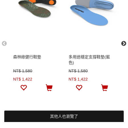
森林綠健行鞋墊
多用途穩定支撐鞋墊(藍
多
色)
色
NT$ 1,580
NT$ 1,580
N
NT$ 1,422
NT$ 1,422
N
其他人也瀏覽了