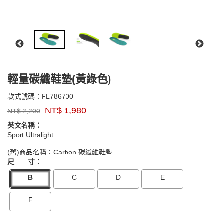
輕量碳纖鞋墊(黃綠色)
FL786700
款式號碼：
FL786700
品
NT$
1,980
NT$
2,200
牌：
SUPERfeet
英文名稱：
Sport Ultralight
GOODS00000000000000624174
(舊)商品名稱：Carbon 碳纖維鞋墊
尺 寸：
B
C
D
E
F