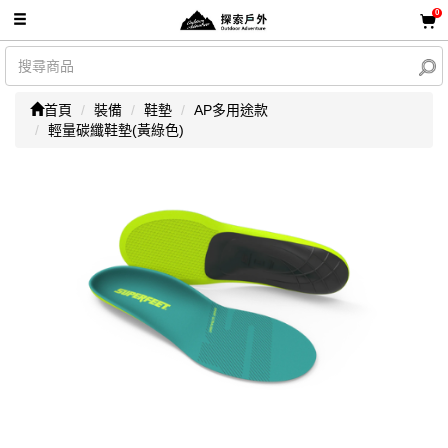
0
首頁
裝備
鞋墊
AP多用途款
輕量碳纖鞋墊(黃綠色)