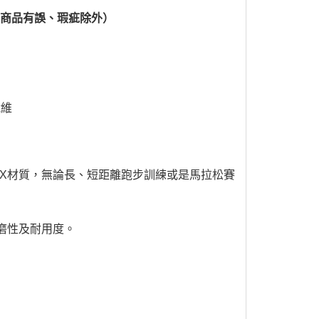
（商品有誤、瑕疵除外）
纖維
AX材質，無論長、短距離跑步訓練或是馬拉松賽
耐磨性及耐用度。