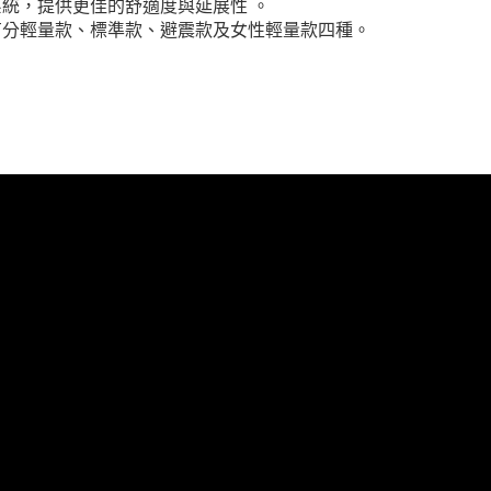
統，提供更佳的舒適度與延展性 。
有分輕量款、標準款、避震款及女性輕量款四種。