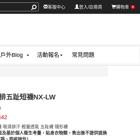
客服中心
登入/註冊頁
購物車
0
戶外Blog
活動報名
常見問題
排五趾短襪NX-LW
NAA13
3
442
乾襪 吸濕排汗 輕量透氣 五趾襪 隱形襪
益及基於個人衛生考量，貼身衣物類，售出後不提供退換
有誤、瑕疵除外）