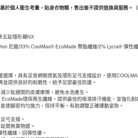
及基於個人衛生考量，貼身衣物類，售出後不提供退換貨服務。
排五趾隱形襪NX
n 尼龍/33% CoolMax® EcoMade 聚酯纖維/2% Lycra® 彈性
度選擇，具有足背網眼透氣及環形足弓支撐設計，使用COOLM
爽並提供良好的耐磨性，給予足部最佳防護。
，減少趾縫間的皮膚摩擦，避免水泡產生。
AX EcoMade環保再生纖維，提供最佳的吸濕排汗機能，並強化
，能使腳部均勻施力，保持平衡，有助調整正確運動姿勢。
。
性足弓支撐。
，趾間無異物感。
萊卡彈性纖維，回彈性優。