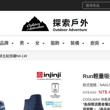
品牌
男
女
服飾
裝備
廚房
排五趾短襪NX-LW
Run輕量吸
款式號碼：
NAA1
品
NT$
NT$
520
牌：
injinji
COOLMAX 快
*為保障消費者權
貨服務。（商品