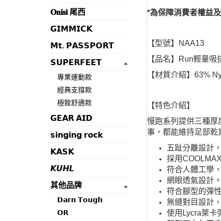
𝐎𝐧𝐢𝐬𝐢 尾西
*為保障消費者權益
𝗚𝗜𝗠𝗠𝗜𝗖𝗞
【型號】NAA13
𝗠𝘁. 𝗣𝗔𝗦𝗦𝗣𝗢𝗥𝗧
【品名】Run輕量吸
𝗦𝗨𝗣𝗘𝗥𝗙𝗘𝗘𝗧
【材質介紹】63% Nylo
專業運動款
經典支撐款
極致舒適款
【特色介紹】
𝗚𝗘𝗔𝗥 𝗔𝗜𝗗
慢跑系列提供三種厚
事，都能維持足部乾
𝘀𝗶𝗻𝗴𝗶𝗻𝗴 𝗿𝗼𝗰𝗸
五趾分離設計
𝗞𝗔𝗦𝗞
採用COOLM
𝙆𝙐𝙃𝙇
符合人體工學
網眼透氣設計
其他品牌
符合腳型的彈
𝗗𝗮𝗿𝗻 𝗧𝗼𝘂𝗴𝗵
無縫對目設計
𝗢𝗥
使用Lycra