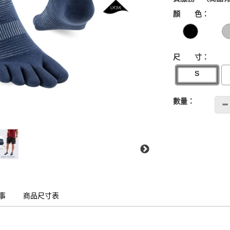
GOODS00000000
顏 色：
尺 寸：
S
數量：
事
商品尺寸表