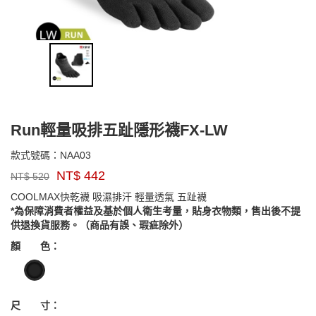
Run輕量吸排五趾隱形襪FX-LW
NAA03
款式號碼：
NAA03
品
NT$
442
NT$
520
牌：
injinji
COOLMAX快乾襪 吸濕排汗 輕量透氣 五趾襪
*為保障消費者權益及基於個人衛生考量，貼身衣物類，售出後不提
供退換貨服務。（商品有誤、瑕疵除外）
GOODS000000000000003894137
顏 色：
尺 寸：