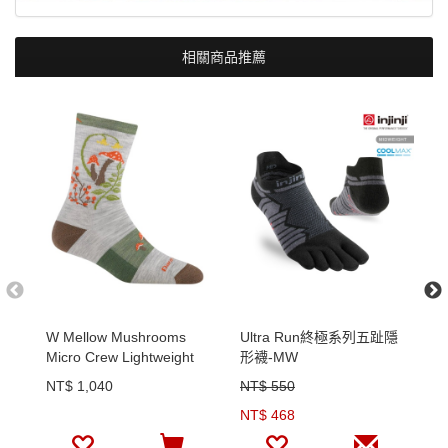
相關商品推薦
W Mellow Mushrooms
Ultra Run終極系列五趾隱
男
Micro Crew Lightweight
形襪-MW
D
Hiking Socks
NT$ 1,040
NT$ 550
N
NT$ 468