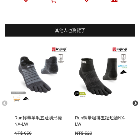
其他人也瀏覽了
Run輕量羊毛五趾隱形襪
Run輕量吸排五趾短襪NX-
R
NX-LW
LW
L
NT$ 650
NT$ 520
N