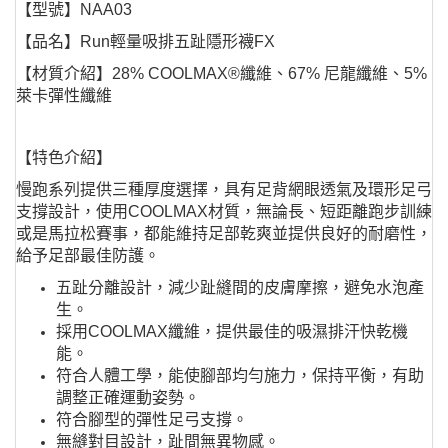
【型號】NAA03
【品名】Run輕量吸排五趾隱形襪FX
【材質介紹】28% COOLMAX®纖維、67% 尼龍纖維、5%
萊卡彈性纖維
【特色介紹】
慢跑系列提供三種厚度選擇，具有足背網眼透氣及環形足弓
支撐設計，使用COOLMAX材質，無論長、短距離跑步訓練
或是馬拉松賽事，都能維持足部乾爽並提供良好的耐磨性，
給予足部最佳防護。
五趾分離設計，減少趾縫間的皮膚摩擦，避免水泡產
生。
採用COOLMAX纖維，提供最佳的吸濕排汗快乾機
能。
符合人體工學，能使腳部均勻施力，保持平衡，有助
調整正確運動姿勢。
符合腳型的彈性足弓支撐。
無縫對目設計，趾間無異物感。